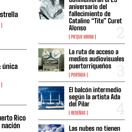
aniversario del
fallecimiento de
strella
Catalino “Tite” Curet
Alonso
PA’QUE VAYAN
La ruta de acceso a
medios audiovisuales
: única
puertorriqueños
PORTADA
El balcón intermedio
según la artista Ada
del Pilar
RESEÑAS
uerto Rico
e nación
Las nubes no tienen