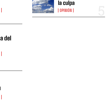
la culpa
OPINIÓN
a del
u