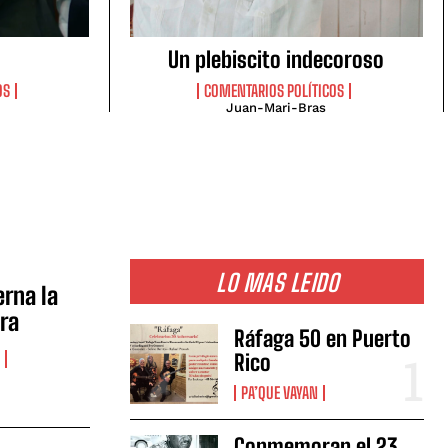
Un plebiscito indecoroso
OS
COMENTARIOS POLÍTICOS
Juan-Mari-Bras
LO MAS LEIDO
erna la
ra
Ráfaga 50 en Puerto
Rico
PA’QUE VAYAN
Conmemoran el 23