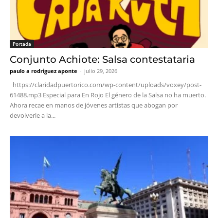
Portada
Conjunto Achiote: Salsa contestataria
paulo a rodriguez aponte
-
julio 29, 2026
https://claridadpuertorico.com/wp-content/uploads/voxey/post-
61488.mp3 Especial para En Rojo El género de la Salsa no ha muerto.
Ahora recae en manos de jóvenes artistas que abogan por
devolverle a la...