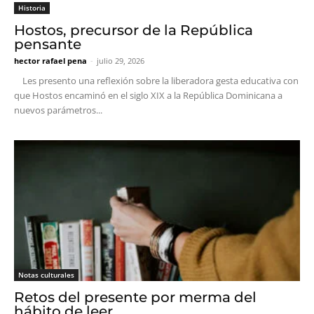
Historia
Hostos, precursor de la República
pensante
hector rafael pena
-
julio 29, 2026
Les presento una reflexión sobre la liberadora gesta educativa con
que Hostos encaminó en el siglo XIX a la República Dominicana a
nuevos parámetros...
Notas culturales
Retos del presente por merma del
hábito de leer