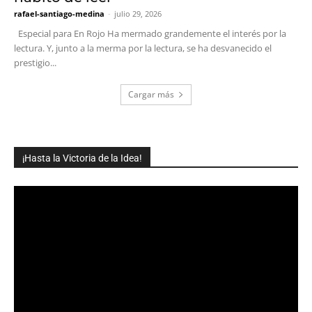
rafael-santiago-medina
-
julio 29, 2026
Especial para En Rojo Ha mermado grandemente el interés por la
lectura. Y, junto a la merma por la lectura, se ha desvanecido el
prestigio...
Cargar más
¡Hasta la Victoria de la Idea!