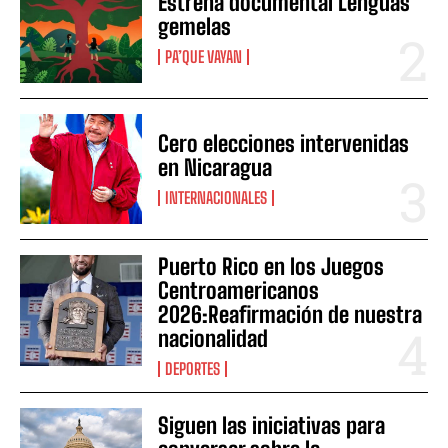
Estrena documental Lenguas
gemelas
PA’QUE VAYAN
Cero elecciones intervenidas
en Nicaragua
INTERNACIONALES
Puerto Rico en los Juegos
Centroamericanos
2026:Reafirmación de nuestra
nacionalidad
DEPORTES
Siguen las iniciativas para