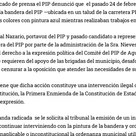
ado de prensa el PIP denunció que el pasado 24 de febre
la bandera del PIP —ubicada en un talud de la carretera 
s colores con pintura azul mientras realizaban trabajos en
al Nazario, portavoz del PIP y pasado candidato a represen
ra del PIP por parte de la administración de la Sra. Niev
al derecho a la expresión política del Comité del PIP de
 requieren del apoyo de las brigadas del municipio, desa
censurar a la oposición que atender las necesidades de s
tiene que dicha acción constituye una intervención ilega
titución, la Primera Enmienda de la Constitución de Esta
 expresión.
da radicada se le solicita al tribunal la emisión de un i
ontinuar interviniendo con la pintura de la bandera y or
inaplicable o inconstitucional la ordenanza municipal utili