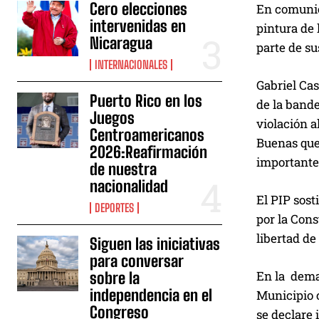
Cero elecciones
En comunic
intervenidas en
pintura de 
Nicaragua
parte de su
INTERNACIONALES
Gabriel Cas
Puerto Rico en los
de la bande
Juegos
violación 
Centroamericanos
Buenas que
2026:Reafirmación
importante 
de nuestra
nacionalidad
El PIP sos
DEPORTES
por la Cons
libertad de
Siguen las iniciativas
para conversar
En la deman
sobre la
independencia en el
Municipio c
Congreso
se declare 