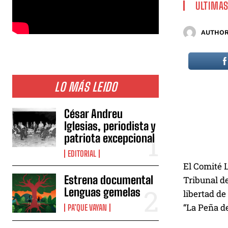
ULTIMAS
AUTHOR
LO MÁS LEIDO
César Andreu
Iglesias, periodista y
patriota excepcional
EDITORIAL
El Comité 
Estrena documental
Tribunal de
Lenguas gemelas
libertad de
“La Peña de
PA’QUE VAYAN