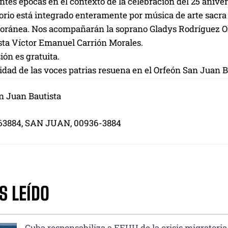
ntes épocas en el contexto de la celebración del 25 aniver
torio está integrado enteramente por música de arte sacra
ránea. Nos acompañarán la soprano Gladys Rodríguez Olle
ista Víctor Emanuel Carrión Morales.
ión es gratuita.
idad de las voces patrias resuena en el Orfeón San Juan B
n Juan Bautista
63884, SAN JUAN, 00936-3884
S LEÍDO
Cuba responsabiliza a EEUU de la crisis migratoria