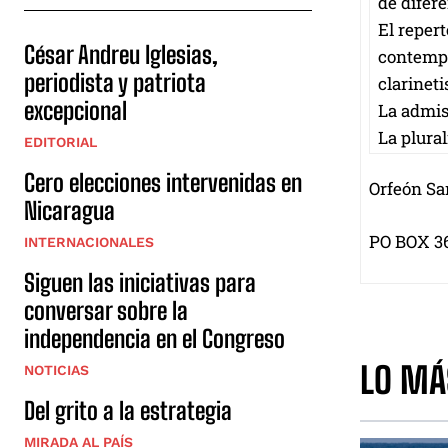
de difere
El reper
César Andreu Iglesias,
contempo
periodista y patriota
clarinet
excepcional
La admis
La plural
EDITORIAL
Cero elecciones intervenidas en
Orfeón Sa
Nicaragua
PO BOX 3
INTERNACIONALES
Siguen las iniciativas para
conversar sobre la
independencia en el Congreso
LO MÁ
NOTICIAS
Del grito a la estrategia
MIRADA AL PAÍS