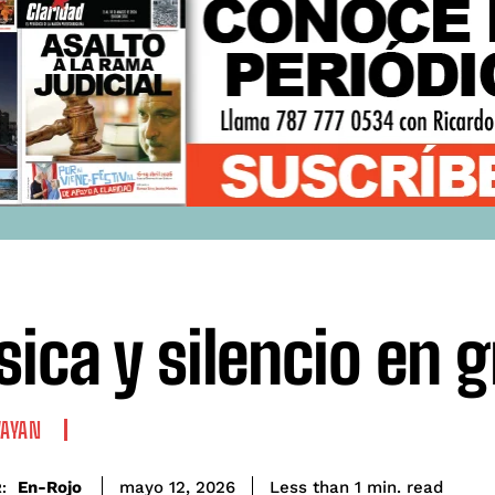
ica y silencio en g
VAYAN
read
En-Rojo
Less than 1
min.
mayo 12, 2026
: