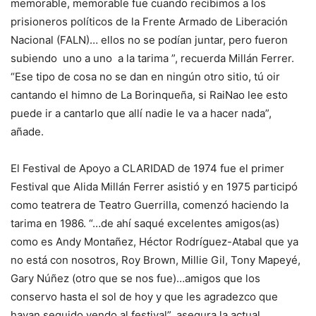
memorable, memorable fue cuando recibimos a los
prisioneros políticos de la Frente Armado de Liberación
Nacional (FALN)… ellos no se podían juntar, pero fueron
subiendo uno a uno a la tarima ”, recuerda Millán Ferrer.
“Ese tipo de cosa no se dan en ningún otro sitio, tú oir
cantando el himno de La Borinqueña, si RaiNao lee esto
puede ir a cantarlo que allí nadie le va a hacer nada”,
añade.
El Festival de Apoyo a CLARIDAD de 1974 fue el primer
Festival que Alida Millán Ferrer asistió y en 1975 participó
como teatrera de Teatro Guerrilla, comenzó haciendo la
tarima en 1986. “…de ahí saqué excelentes amigos(as)
como es Andy Montañez, Héctor Rodríguez-Atabal que ya
no está con nosotros, Roy Brown, Millie Gil, Tony Mapeyé,
Gary Núñez (otro que se nos fue)…amigos que los
conservo hasta el sol de hoy y que les agradezco que
hayan seguido yendo al festival”, asegura la actual