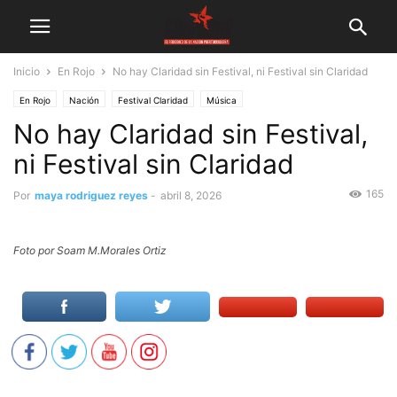
Inicio
En Rojo
No hay Claridad sin Festival, ni Festival sin Claridad
En Rojo
Nación
Festival Claridad
Música
No hay Claridad sin Festival,
ni Festival sin Claridad
165
Por
maya rodriguez reyes
-
abril 8, 2026
Foto por Soam M.Morales Ortiz