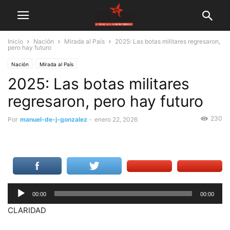
Inicio
Nación
Mirada al País
2025: Las botas militares regresaron,
pero hay futuro
Nación
Mirada al País
2025: Las botas militares
regresaron, pero hay futuro
230
Por
manuel-de-j-gonzalez
-
enero 22, 2026
Reproductor
00:00
00:00
de
CLARIDAD
audio