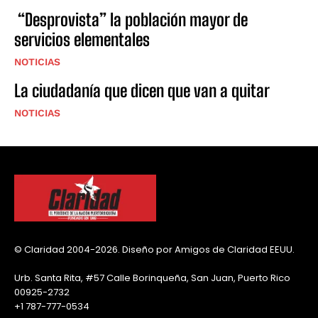
“Desprovista” la población mayor de
servicios elementales
NOTICIAS
La ciudadanía que dicen que van a quitar
NOTICIAS
© Claridad 2004-2026. Diseño por Amigos de Claridad EEUU.
Urb. Santa Rita, #57 Calle Borinqueña, San Juan, Puerto Rico
00925-2732
+1 787-777-0534