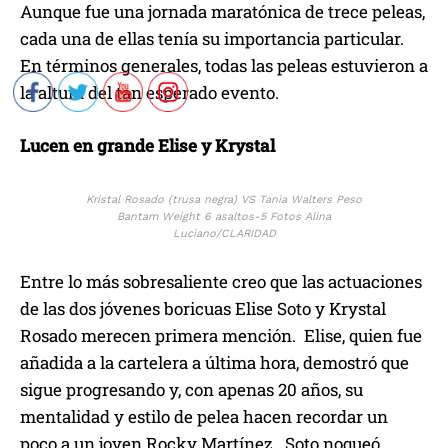
Aunque fue una jornada maratónica de trece peleas,
cada una de ellas tenía su importancia particular.
En términos generales, todas las peleas estuvieron a
la altura del tan esperado evento.
Lucen en grande Elise
y Krystal
Kristal Rosado (trusa negra) VS Tania Walters Peso
Bantam Weight 6 asaltos-5 Fotos Alina
Luciano/CLARIDAD
Entre lo más sobresaliente creo que las actuaciones
de las dos jóvenes boricuas Elise Soto y Krystal
Rosado merecen primera mención. Elise, quien fue
añadida a la cartelera a última hora, demostró que
sigue progresando y, con apenas 20 años, su
mentalidad y estilo de pelea hacen recordar un
poco a un joven Rocky Martínez. Soto noqueó