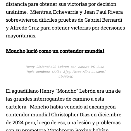
distancia para obtener sus victorias por decisión
unánime. Mientras, Echevarría y Jean Paul Rivera
sobrevivieron difíciles pruebas de Gabriel Bernardi
y Alfredo Cruz para obtener victorias por decisiones
mayoritarias.
Moncho lució como un contendor mundial
Henry-22Moncho22-Lebron-con-barbita-VS-Juan-
Tapia-combate-130lbs-3.jpg. Fotos Alina Luciano/
ClARIDAD
El aguadillano Henry “Moncho” Lebrón era una de
las grandes interrogantes de camino a esta
cartelera. Moncho había vencido al excampeón
contendor mundial Christopher Diaz en diciembre
de 2024 pero, luego de eso, una lesión y problemas
con su promotora Matchroom Boxing habían