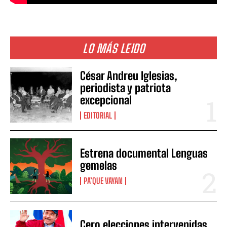
LO MÁS LEIDO
César Andreu Iglesias,
periodista y patriota
excepcional
EDITORIAL
Estrena documental Lenguas
gemelas
PA’QUE VAYAN
Cero elecciones intervenidas