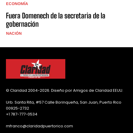
ECONOMÍA
Fuera Domenech de la secretaria de la
gobernación
NACIÓN
© Claridad 2004-2026. Diseño por Amigos de Claridad EEUU.
Urb. Santa Rita, #57 Calle Borinqueña, San Juan, Puerto Rico
00925-2732
+1 787-777-0534
mfranco@claridadpuertorico.com