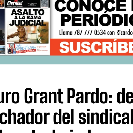
uro Grant Pardo: d
uchador del sindica