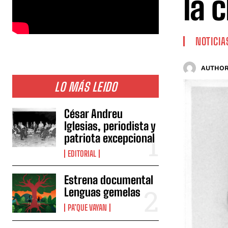
la 
NOTICIA
AUTHOR
LO MÁS LEIDO
César Andreu
Iglesias, periodista y
patriota excepcional
EDITORIAL
Estrena documental
Lenguas gemelas
PA’QUE VAYAN