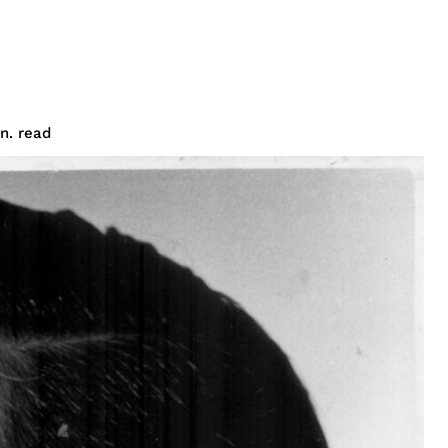
read
n.