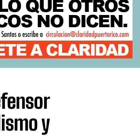
efensor
lismo y