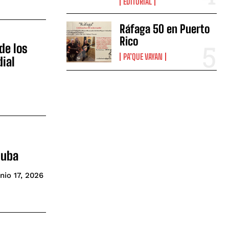
EDITORIAL
Ráfaga 50 en Puerto
Rico
de los
PA’QUE VAYAN
ial
Cuba
nio 17, 2026