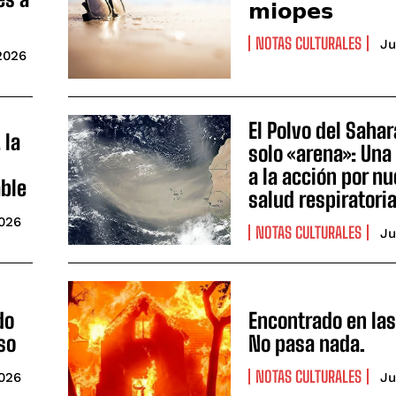
𝗺𝗶𝗼𝗽𝗲𝘀
NOTAS CULTURALES
Ju
 2026
El Polvo del Sahar
 la
solo «arena»: Una
a la acción por n
able
salud respiratori
2026
NOTAS CULTURALES
Ju
do
Encontrado en la
pso
No pasa nada.
NOTAS CULTURALES
2026
Ju