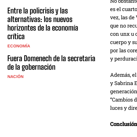
No obstante
es el cuart
Entre la policrisis y las
vez, las de
alternativas: los nuevos
que no rec
horizontes de la economía
con unx u o
crítica
cuerpo y su
ECONOMÍA
por las cor
Fuera Domenech de la secretaria
y perduraci
de la gobernación
Además, el
NACIÓN
y Sabrina 
generación
“Cambios d
luces y dir
Conclusió