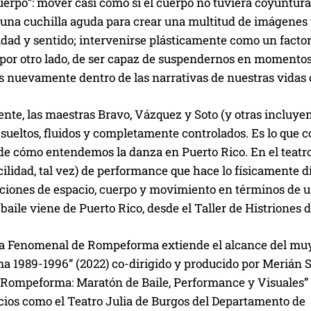
cuerpo”: mover casi como si el cuerpo no tuviera coyunturas
 una cuchilla aguda para crear una multitud de imágenes 
idad y sentido; intervenirse plásticamente como un factor
y por otro lado, de ser capaz de suspendernos en momento
s nuevamente dentro de las narrativas de nuestras vidas 
nte, las maestras Bravo, Vázquez y Soto (y otras incluye
sueltos, fluidos y completamente controlados. Es lo que c
e cómo entendemos la danza en Puerto Rico. En el teatro 
acilidad, tal vez) de performance que hace lo físicamente di
ociones de espacio, cuerpo y movimiento en términos de u
baile viene de Puerto Rico, desde el Taller de Histriones 
ta Fenomenal de Rompeforma extiende el alcance del mu
 1989-1996” (2022) co-dirigido y producido por Merián So
e Rompeforma: Maratón de Baile, Performance y Visuales” 
cios como el Teatro Julia de Burgos del Departamento de 