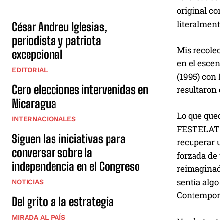
original co
literalment
César Andreu Iglesias,
periodista y patriota
Mis recolec
excepcional
en el escen
EDITORIAL
(1995) con 
Cero elecciones intervenidas en
resultaron 
Nicaragua
Lo que qued
INTERNACIONALES
FESTELAT ’9
Siguen las iniciativas para
recuperar 
conversar sobre la
forzada de 
independencia en el Congreso
reimaginado
sentía algo
NOTICIAS
Contempor
Del grito a la estrategia
MIRADA AL PAÍS