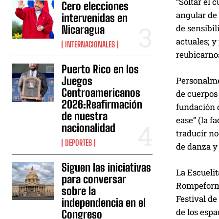
“Soltar el 
Cero elecciones
angular de
intervenidas en
de sensibil
Nicaragua
actuales; 
INTERNACIONALES
reubicarno
Puerto Rico en los
Juegos
Personalme
Centroamericanos
de cuerpos 
2026:Reafirmación
fundación d
de nuestra
ease” (la f
nacionalidad
traducir n
DEPORTES
de danza y 
Siguen las iniciativas
La Escueli
para conversar
Rompeforma
sobre la
Festival d
independencia en el
de los espa
Congreso