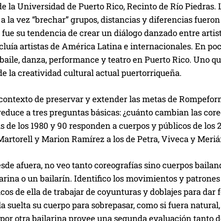
e la Universidad de Puerto Rico, Recinto de Río Piedras. 
y a la vez “brechar” grupos, distancias y diferencias fuero
fue su tendencia de crear un diálogo danzado entre artist
luía artistas de América Latina e internacionales. En poc
 baile, danza, performance y teatro en Puerto Rico. Uno 
de la creatividad cultural actual puertorriqueña.
 contexto de preservar y extender las metas de Rompefor
 reduce a tres preguntas básicas: ¿cuánto cambian las cor
s de los 1980 y 90 responden a cuerpos y públicos de los 2
Martorell y Marion Ramírez a los de Petra, Viveca y Meri
de afuera, no veo tanto coreografías sino cuerpos bailan
arina o un bailarín. Identifico los movimientos y patrone
icos de ella de trabajar de coyunturas y doblajes para da
a suelta su cuerpo para sobrepasar, como si fuera natural,
por otra bailarina provee una segunda evaluación tanto de