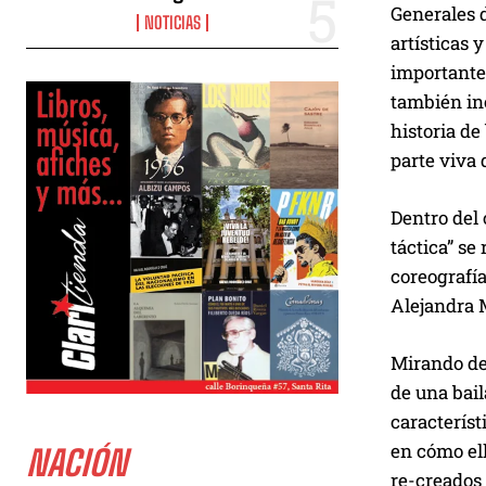
Generales d
NOTICIAS
artísticas 
importante 
también inc
historia de
parte viva 
Dentro del
táctica” se
coreografía
Alejandra 
Mirando des
de una bail
característ
en cómo ell
NACIÓN
re-creados 