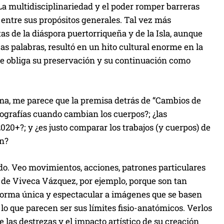
La multidisciplinariedad y el poder romper barreras
n entre sus propósitos generales. Tal vez más
as de la diáspora puertorriqueña y de la Isla, aunque
as palabras, resultó en un hito cultural enorme en la
que obliga su preservación y su continuación como
ma, me parece que la premisa detrás de “Cambios de
eografías cuando cambian los cuerpos?; ¿las
020+?; y ¿es justo comparar los trabajos (y cuerpos) de
án?
do. Veo movimientos, acciones, patrones particulares
s de Viveca Vázquez, por ejemplo, porque son tan
r forma única y espectacular a imágenes que se basen
 lo que parecen ser sus límites fisio-anatómicos. Verlos
 las destrezas y el impacto artístico de su creación