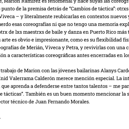
, Marion Ramírez es fenomenal y hace suyas las coreograf
o punto de la premisa detrás de “Cambios de táctica”: otrxs
 Viveca – y literalmente reubicarlas en contextos nuevos 
uerdo esas coreografías ni que no tengo una memoria exp
trx de lxs maestrxs de baile y danza en Puerto Rico más 
 arte es obvio e impresionante, como es su flexibilidad fí
eografías de Merián, Viveca y Petra, y revivirlas con un
ón a características coreográficas antes encerradas en lo
 trabajo de Marion con las jóvenes bailarinas Alanys Car
Enid Valerrama Calderón merece mención especial. La int
 que aprenda a defenderse entre tantos talentos – me pa
e tácticas”. También es un buen momento mencionar la s
ector técnico de Juan Fernando Morales.
n