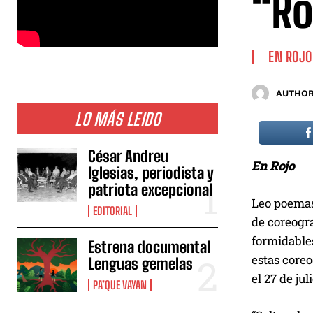
“R
EN ROJO
AUTHOR
LO MÁS LEIDO
César Andreu
En Rojo
Iglesias, periodista y
patriota excepcional
Leo poemas 
EDITORIAL
de coreogr
formidables
Estrena documental
estas coreo
Lenguas gemelas
el 27 de ju
PA’QUE VAYAN