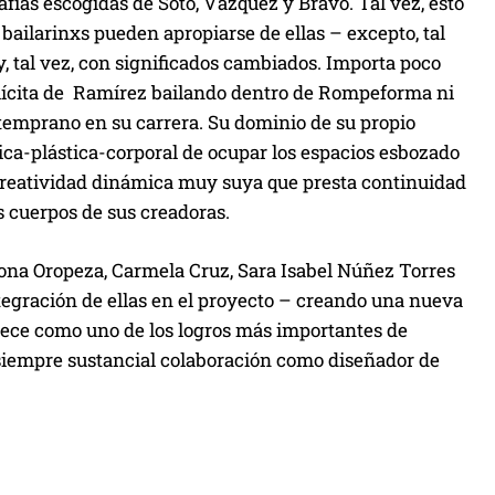
ías escogidas de Soto, Vázquez y Bravo. Tal vez, esto
 bailarinxs pueden apropiarse de ellas – excepto, tal
y, tal vez, con significados cambiados. Importa poco
lícita de Ramírez bailando dentro de Rompeforma ni
temprano en su carrera. Su dominio de su propio
sica-plástica-corporal de ocupar los espacios esbozado
a creatividad dinámica muy suya que presta continuidad
s cuerpos de sus creadoras.
dona Oropeza, Carmela Cruz, Sara Isabel Núñez Torres
egración de ellas en el proyecto – creando una nueva
rece como uno de los logros más importantes de
iempre sustancial colaboración como diseñador de