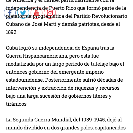
t
independencia de Puerto Rico que formó parte de la
o
plataforma programática del Partido Revolucionario
r
Cubano de José Martí y demás patriotas, desde el
d
1892.
e
a
Cuba logró su independencia de España tras la
u
Guerra Hispanoamericana, pero esta fue
d
mediatizada por un largo período de tutelaje bajo el
i
entonces gobierno del emergente imperio
o
estadounidense. Posteriormente sufrió décadas de
intervención y extracción de riquezas y recursos
bajo una larga sucesión de gobiernos títeres y
tiránicos.
La Segunda Guerra Mundial, del 1939-1945, dejó al
mundo dividido en dos grandes polos, capitaneados