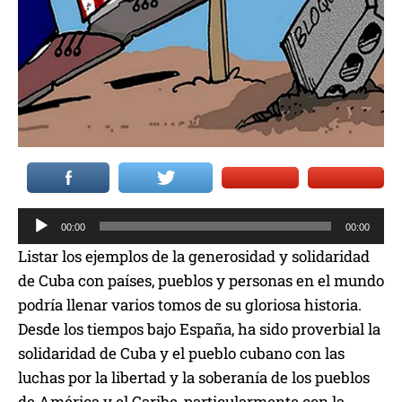
R
00:00
00:00
e
Listar los ejemplos de la generosidad y solidaridad
p
de Cuba con países, pueblos y personas en el mundo
r
podría llenar varios tomos de su gloriosa historia.
o
Desde los tiempos bajo España, ha sido proverbial la
d
solidaridad de Cuba y el pueblo cubano con las
u
luchas por la libertad y la soberanía de los pueblos
c
de América y el Caribe, particularmente con la