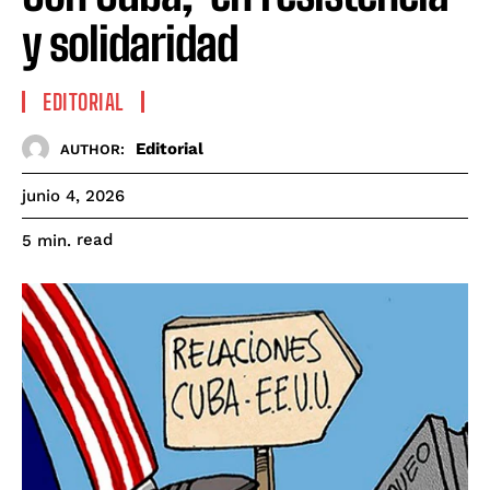
y solidaridad
EDITORIAL
Editorial
AUTHOR:
junio 4, 2026
read
5
min.