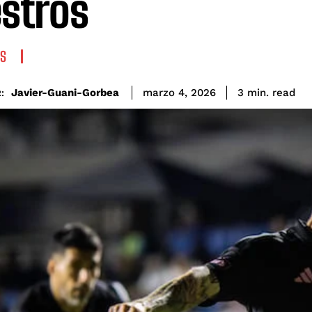
stros
S
read
Javier-Guani-Gorbea
3
min.
marzo 4, 2026
: