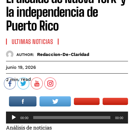
la independencia de
Puerto Rico
ULTIMAS NOTICIAS
Redaccion-De-Claridad
AUTHOR:
junio 19, 2026
read
2
min.
R
00:00
00:00
e
Análisis de noticias
p