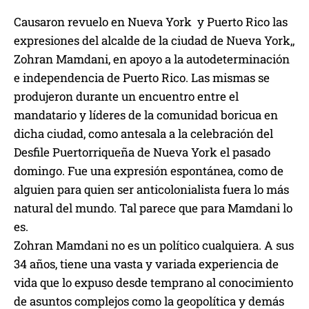
r
Causaron revuelo en Nueva York y Puerto Rico las
o
expresiones del alcalde de la ciudad de Nueva York,,
d
Zohran Mamdani, en apoyo a la autodeterminación
u
e independencia de Puerto Rico. Las mismas se
c
produjeron durante un encuentro entre el
t
mandatario y líderes de la comunidad boricua en
o
dicha ciudad, como antesala a la celebración del
r
Desfile Puertorriqueña de Nueva York el pasado
d
domingo. Fue una expresión espontánea, como de
e
alguien para quien ser anticolonialista fuera lo más
a
natural del mundo. Tal parece que para Mamdani lo
u
es.
d
Zohran Mamdani no es un político cualquiera. A sus
i
34 años, tiene una vasta y variada experiencia de
o
vida que lo expuso desde temprano al conocimiento
de asuntos complejos como la geopolítica y demás