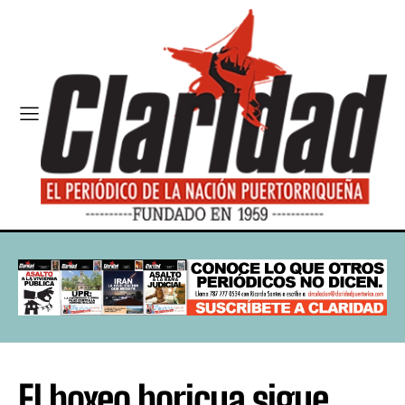
El boxeo boricua sigue