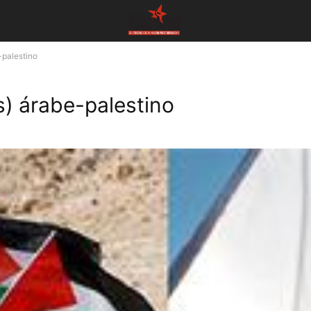
e-palestino
us) árabe-palestino