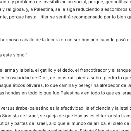
asunto y problema de invisibilización social, porque, geopolíti
ta y religiosa, y, a Palestina, se le siga reduciendo a escombr
te, porque hasta Hitler se sentirá recompensado por lo bien que
l hermoso caballo de la locura en un ser humano cuando pasó de
a este signo.”
el arma y la bala, el gatillo y el dedo, el francotirador y el tan
ir en la oscuridad de Dios, de construir piedra sobre piedra lo 
esqueléticos olivares, lo que camina y peregrina alrededor de Je
 las hondas en todo lo que fue Palestina y en todo lo que es Israe
versus árabe-palestino es la efectividad, la eficiencia y la letal
do Sionista de Israel, se queja de que Hamas es el terrorista tr
sitios y partes de Israel, a lo que el mundo de arriba, el cielo 
 sangre, ha conquistado y colonizado el Estado Sionista de Isr