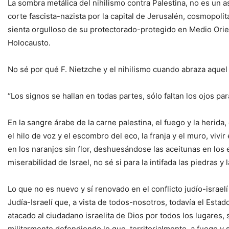
La sombra metálica del nihilismo contra Palestina, no es un 
corte fascista-nazista por la capital de Jerusalén, cosmopoli
sienta orgulloso de su protectorado-protegido en Medio Orien
Holocausto.
No sé por qué F. Nietzche y el nihilismo cuando abraza aque
“Los signos se hallan en todas partes, sólo faltan los ojos par
En la sangre árabe de la carne palestina, el fuego y la herida, 
el hilo de voz y el escombro del eco, la franja y el muro, viv
en los naranjos sin flor, deshuesándose las aceitunas en los 
miserabilidad de Israel, no sé si para la intifada las piedras y
Lo que no es nuevo y sí renovado en el conflicto judío-israelí 
Judía-Israelí que, a vista de todos-nosotros, todavía el Esta
atacado al ciudadano israelita de Dios por todos los lugares, 
militarmente defendiendo lo que, territorialmente, a fuego y