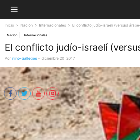
Inicio
Nación
Internacionales
El conflicto judío-israelí (versus) árab
Nación
Internacionales
El conflicto judío-israelí (vers
Por
nino-gallegos
-
diciembre 20, 2017