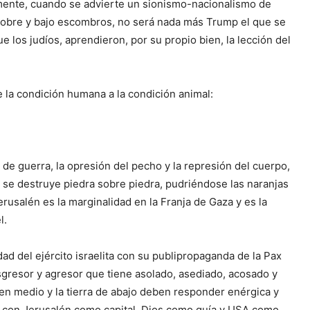
camente, cuando se advierte un sionismo-nacionalismo de
os sobre y bajo escombros, no será nada más Trump el que se
 los judíos, aprendieron, por su propio bien, la lección del
 la condición humana a la condición animal:
que de guerra, la opresión del pecho y la represión del cuerpo,
que se destruye piedra sobre piedra, pudriéndose las naranjas
rusalén es la marginalidad en la Franja de Gaza y es la
l.
idad del ejército israelita con su publipropaganda de la Pax
ansgresor y agresor que tiene asolado, asediado, acosado y
de en medio y la tierra de abajo deben responder enérgica y
ael con Jerusalén como capital, Dios como guía y USA como