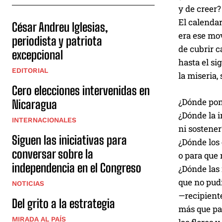
y de creer?
El calenda
César Andreu Iglesias,
era ese mo
periodista y patriota
de cubrir c
excepcional
hasta el si
EDITORIAL
la miseria, 
Cero elecciones intervenidas en
¿Dónde pong
Nicaragua
¿Dónde la i
INTERNACIONALES
ni sostener
Siguen las iniciativas para
¿Dónde los
conversar sobre la
o para que 
independencia en el Congreso
¿Dónde las
que no pud
NOTICIAS
—recipient
Del grito a la estrategia
más que par
MIRADA AL PAÍS