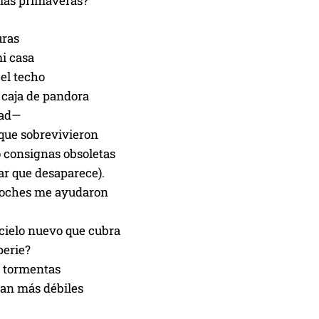
y las primaveras?
uras
i casa
 el techo
 caja de pandora
dad—
s que sobrevivieron
 consignas obsoletas
ar que desaparece).
noches me ayudaron
 cielo nuevo que cubra
perie?
 tormentas
ean más débiles