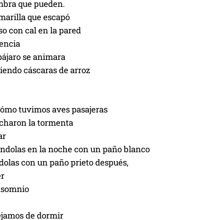
ombra que pueden.
marilla que escapó
so con cal en la pared
tencia
 pájaro se animara
iendo cáscaras de arroz
ómo tuvimos aves pasajeras
charon la tormenta
ar
ndolas en la noche con un paño blanco
dolas con un paño prieto después,
er
insomnio
jamos de dormir