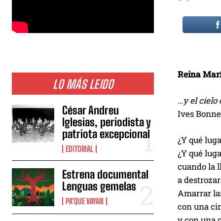
Reina Mar
LO MÁS LEIDO
…y el cielo
César Andreu
Ives Bonne
Iglesias, periodista y
patriota excepcional
¿Y qué lug
EDITORIAL
¿Y qué luga
cuando la l
Estrena documental
a destrozar
Lenguas gemelas
Amarrar la
PA’QUE VAYAN
con una cin
y con una 