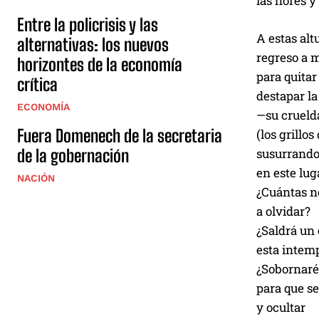
las flores 
Entre la policrisis y las
A estas alt
alternativas: los nuevos
regreso a m
horizontes de la economía
para quitar
crítica
destapar la
ECONOMÍA
—su cruel
Fuera Domenech de la secretaria
(los grillo
susurrando
de la gobernación
en este lug
NACIÓN
¿Cuántas 
a olvidar?
¿Saldrá un
esta intem
¿Sobornaré
para que s
y ocultar