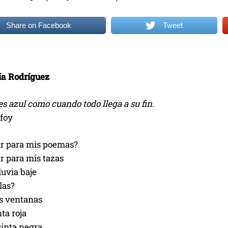
Share on Facebook
Tweet
ía Rodríguez
 es azul como cuando todo llega a su fin.
foy
ar para mis poemas?
r para mis tazas
luvia baje
las?
s ventanas
ta roja
cinta negra