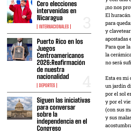
Cero elecciones
¡no nos pro
intervenidas en
El huracán 
Nicaragua
para queda
INTERNACIONALES
y clavetea
apostadas e
Puerto Rico en los
Para que la
Juegos
la cerámic
Centroamericanos
2026:Reafirmación
no será suf
de nuestra
nacionalidad
Esta es mi 
un jardín d
DEPORTES
por el sol 
Siguen las iniciativas
y por el vi
para conversar
(con sus m
sobre la
y sus malas
independencia en el
acostumbra
Congreso