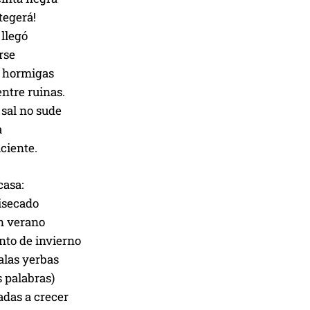
tegerá!
llegó
rse
r hormigas
ntre ruinas.
 sal no sude
a
iciente.
casa:
isecado
en verano
ento de invierno
alas yerbas
 palabras)
das a crecer