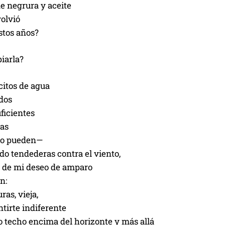
e negrura y aceite
olvió
stos años?
iarla?
citos de agua
dos
ficientes
cas
lo pueden—
o tendederas contra el viento,
 de mi deseo de amparo
n:
uras, vieja,
tirte indiferente
o techo encima del horizonte y más allá