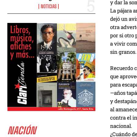
y dar la s
NOTICIAS
La pájara a
dejó un avi
otra adver
por si otro
a vivir com
sin granos.
Recuerdo c
que aprove
para escap
—años tapá
y destapán
al amanec
contra el 
nacional.
NACIÓN
¿Cuándo de