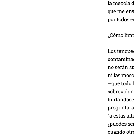
la mezcla d
que me env
por todos e
¿Cómo limp
Los tanque
contamina
no serán su
ni las mos
—que todo 
sobrevoland
burlándose
preguntará
“a estas alt
¿puedes sen
cuando otr