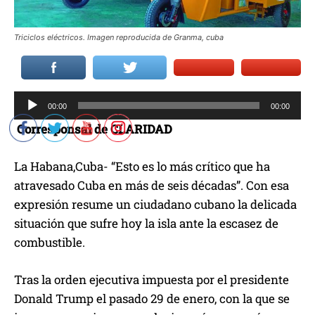
Triciclos eléctricos. Imagen reproducida de Granma, cuba
R
00:00
00:00
e
Corresponsal de CLARIDAD
p
r
La Habana,Cuba- “Esto es lo más crítico que ha
o
atravesado Cuba en más de seis décadas”. Con esa
d
expresión resume un ciudadano cubano la delicada
u
situación que sufre hoy la isla ante la escasez de
c
combustible.
t
o
Tras la orden ejecutiva impuesta por el presidente
r
Donald Trump el pasado 29 de enero, con la que se
d