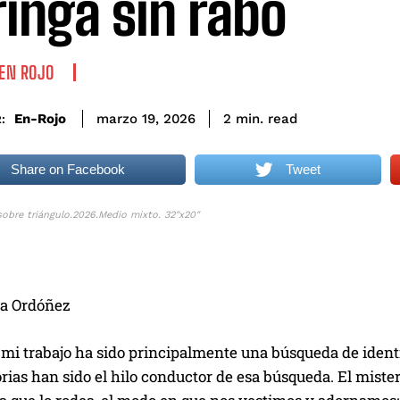
ringa sin rabo
EN ROJO
read
En-Rojo
2
min.
marzo 19, 2026
:
Share on Facebook
Tweet
sobre triángulo.2026.Medio mixto. 32″x20″
a Ordóñez
 mi trabajo ha sido principalmente una búsqueda de ide
rias han sido el hilo conductor de esa búsqueda. El miste