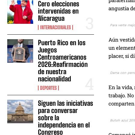
parafernali
Cero elecciones
angustia de
intervenidas en
Nicaragua
Para verte mejo
INTERNACIONALES
Aún vestid
Puerto Rico en los
un element
Juegos
placer, si 
Centroamericanos
2026:Reafirmación
de nuestra
Dama con perro
nacionalidad
En la vida,
DEPORTES
trabajo. No
Siguen las iniciativas
comparten e
para conversar
sobre la
Butoh azul 2019
independencia en el
Congreso
Comencé inv