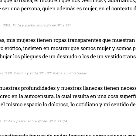
a que lo rodea, el modo en que nos vestimos y adornamos; 
 ser una persona, quien además es mujer, en el contexto 
r 2019. Tinta y pastel sobre gliceé 31″ x 23″
as, mis mujeres tienen ropas transparentes que muestran
o erótico, insisten en mostrar que somos mujer y somos
dibujar los pliegues de un desnudo o los de un vestido tran
s 1998. Carbón y tinta 22″ x22″ Fotos suministradas
 nuestras profundidades y nuestras llanezas tienen neces
 creo en la autocensura, la cual resulta en una cosa super
l mismo espacio lo doloroso, lo cotidiano y mi sentido d
. Tinta y pastel sobre glicée. 32 X 23 1/4
estigando figuras de poder femenino como reinas y santas (