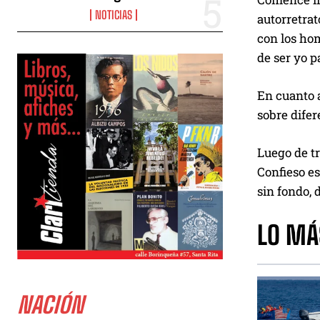
NOTICIAS
autorretrat
con los hom
de ser yo p
En cuanto a
sobre difer
Luego de t
Confieso es
sin fondo, 
LO MÁ
NACIÓN