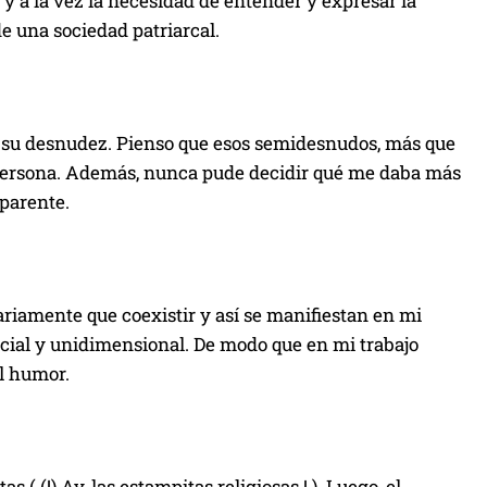
y a la vez la necesidad de entender y expresar la
de una sociedad patriarcal.
 su desnudez. Pienso que esos semidesnudos, más que
 persona. Además, nunca pude decidir qué me daba más
sparente.
ariamente que coexistir y así se manifiestan en mi
ficial y unidimensional. De modo que en mi trabajo
el humor.
 (!) Ay, las estampitas religiosas ! ). Luego, el