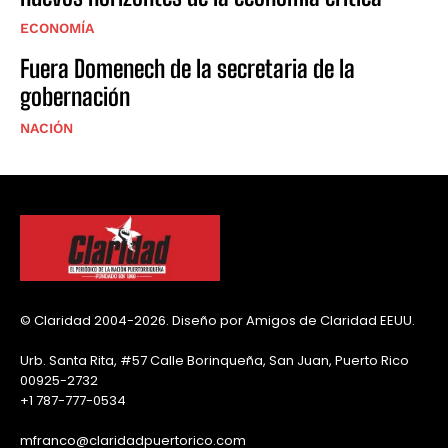
ECONOMÍA
Fuera Domenech de la secretaria de la
gobernación
NACIÓN
© Claridad 2004-2026. Diseño por Amigos de Claridad EEUU.
Urb. Santa Rita, #57 Calle Borinqueña, San Juan, Puerto Rico
00925-2732
+1 787-777-0534
mfranco@claridadpuertorico.com