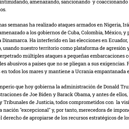
intimidando, amenazando, sancionando y coaccionando a 
os.
imas semanas ha realizado ataques armados en Nigeria, Ir
amenazado a los gobiernos de Cuba, Colombia, México, y p
 Dinamarca. Ha interferido en las elecciones en Ecuador,
, usando nuestro territorio como plataforma de agresión 
erpetrado múltiples ataques a pequeñas embarcaciones con
es abusivos a países que no se pliegan a sus exigencias. 
s en todos los mares y mantiene a Ucrania empantanada e
 imperio que hoy gobierna la administración de Donald Tr
traciones de Joe Biden y Barack Obama, y antes de ellos, l
y Tribunales de Justicia, todos comprometidos con la vis
a nación "excepcional" y, por tanto, merecedora de impon
l derecho de apropiarse de los recursos estratégicos de lo