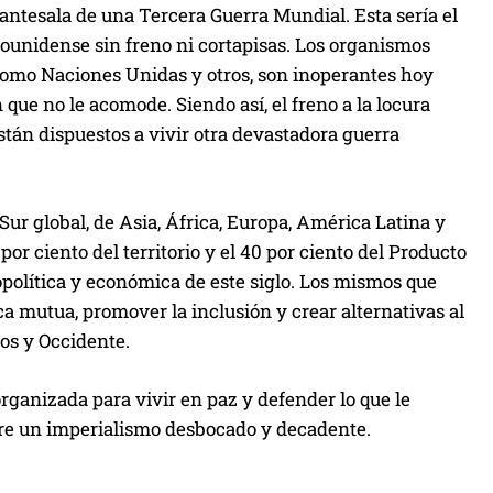
e
antesala de una Tercera Guerra Mundial. Esta sería el
n
adounidense sin freno ni cortapisas. Los organismos
t
 como Naciones Unidas y otros, son inoperantes hoy
a
 que no le acomode. Siendo así, el freno a la locura
r
stán dispuestos a vivir otra devastadora guerra
o
d
i
Sur global, de Asia, África, Europa, América Latina y
s
por ciento del territorio y el 40 por ciento del Producto
m
opolítica y económica de este siglo. Los mismos que
i
 mutua, promover la inclusión y crear alternativas al
n
os y Occidente.
u
i
rganizada para vivir en paz y defender lo que le
r
obre un imperialismo desbocado y decadente.
e
l