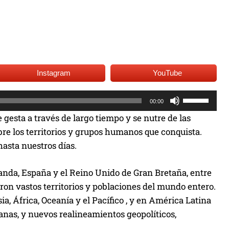
Instagram
YouTube
U
00:00
t
 gesta a través de largo tiempo y se nutre de las
i
bre los territorios y grupos humanos que conquista.
l
hasta nuestros días.
i
z
anda, España y el Reino Unido de Gran Bretaña, entre
a
on vastos territorios y poblaciones del mundo entero.
l
a, África, Oceanía y el Pacífico , y en América Latina
a
ranas, y nuevos realineamientos geopolíticos,
s