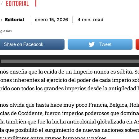
EDITORIAL
read
Editorial
4
min.
enero 15, 2026
:
Iglesias
Share on Facebook
Tweet
 nos enseña que la caída de un Imperio nunca es súbita. Se
ones inherentes al ejercicio del poder de cada imperio so
rido con todos los grandes imperios desde la antigüedad 
nos olvida que hasta hace muy poco Francia, Bélgica, Hol
cias de Occidente, fueron imperios poderosos que dominar
da también que fue la lucha anticolonial globalizada en Asi
 la que posibilitó el surgimiento de nuevas naciones sobe
 y militares entre grupos humanos y países.