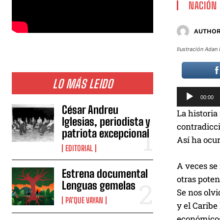
NACIÓN
AUTHOR
Ilustración Adan 
LO MÁS LEIDO
R
00:00
e
César Andreu
La historia
p
Iglesias, periodista y
contradicci
patriota excepcional
r
Así ha ocur
o
EDITORIAL
d
A veces se 
u
Estrena documental
otras poten
Lenguas gemelas
c
Se nos olvi
t
PA’QUE VAYAN
y el Caribe
o
económicos