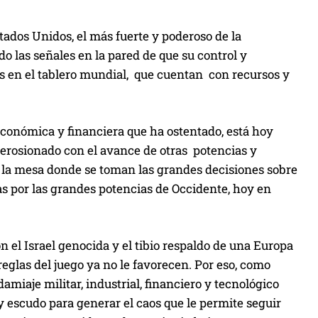
t
e
ados Unidos, el más fuerte y poderoso de la
c
o las señales en la pared de que su control y
l
s en el tablero mundial, que cuentan con recursos y
a
s
d
económica y financiera que ha ostentado, está hoy
e
 erosionado con el avance de otras potencias y
f
n la mesa donde se toman las grandes decisiones sobre
l
s por las grandes potencias de Occidente, hoy en
e
c
h
n el Israel genocida y el tibio respaldo de una Europa
a
eglas del juego ya no le favorecen. Por eso, como
a
miaje militar, industrial, financiero y tecnológico
r
y escudo para generar el caos que le permite seguir
r