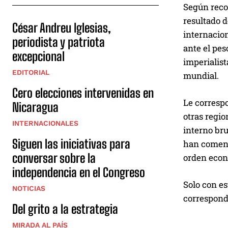
Según recon
resultado d
César Andreu Iglesias,
internacion
periodista y patriota
ante el pes
excepcional
imperialist
EDITORIAL
mundial.
Cero elecciones intervenidas en
Le correspo
Nicaragua
otras regio
INTERNACIONALES
interno bru
Siguen las iniciativas para
han comenz
conversar sobre la
orden econ
independencia en el Congreso
Solo con es
NOTICIAS
correspond
Del grito a la estrategia
MIRADA AL PAÍS