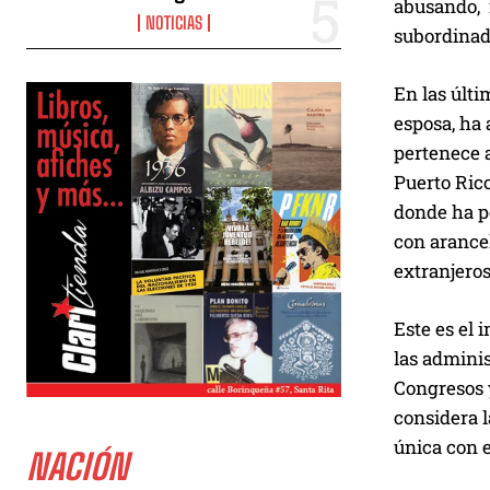
abusando, 
NOTICIAS
subordinad
En las últ
esposa, ha 
pertenece a
Puerto Rico
donde ha p
con arancel
extranjero
Este es el
las adminis
Congresos 
considera l
única con e
NACIÓN