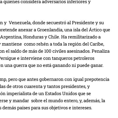
quienes considera adversarios inferiores y
i
b
a
án y Venezuela, donde secuestró al Presidente y su
/
retende anexar a Groenlandia, una isla del Ártico que
a
 Argentina, Honduras y Chile. Ha remilitarizado a
b
y mantiene como rehén a toda la región del Caribe,
a
 el saldo de más de 100 civiles asesinados. Penaliza
j
Persigue e interviene con tanqueros petroleros
o
n una guerra que no está ganando ni puede ganar.
p
a
ump, pero que antes gobernaron con igual prepotencia
r
as de otros cuarenta y tantos presidentes, y
a
ión imperialista de un Estados Unidos que se
a
erse y mandar sobre el mundo entero, y, además, la
u
s demás países para sus objetivos e intereses.
m