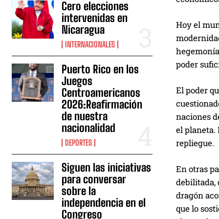
Cero elecciones
r
intervenidas en
d
Hoy el mun
Nicaragua
e
modernidad,
a
INTERNACIONALES
hegemonía 
u
poder sufic
Puerto Rico en los
d
Juegos
i
El poder qu
Centroamericanos
o
cuestionad
2026:Reafirmación
de nuestra
naciones d
nacionalidad
el planeta.
repliegue.
DEPORTES
Siguen las iniciativas
En otras pa
para conversar
debilitada,
sobre la
dragón acor
independencia en el
que lo sost
Congreso