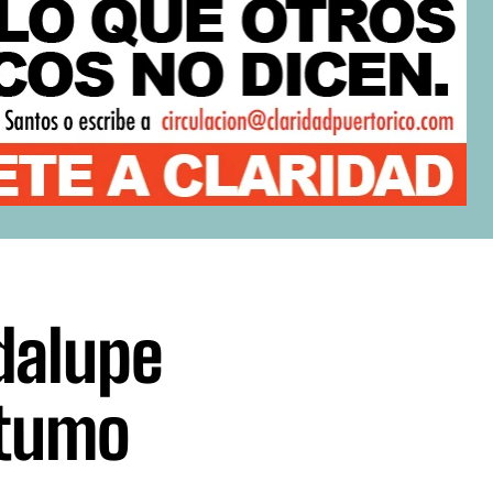
dalupe
stumo