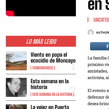
en 
UNCATEG
AUTHOR
LO MÁS LEIDO
Viento en popa el
La familia 
ecocidio de Moncayo
próximo vie
COMUNIDADES
amistades, 
activista, 
Esta semana en la
historia
El evento 
ESTA SEMANA EN LA HISTORIA
defensor de
desea brind
La vejez en Puerto