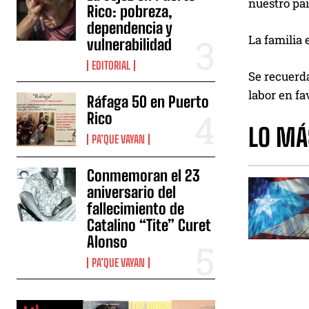
nuestro paí
Rico: pobreza,
dependencia y
La familia
vulnerabilidad
EDITORIAL
Se recuerda
labor en fa
Ráfaga 50 en Puerto
Rico
LO MÁ
PA’QUE VAYAN
Conmemoran el 23
aniversario del
fallecimiento de
Catalino “Tite” Curet
Alonso
PA’QUE VAYAN