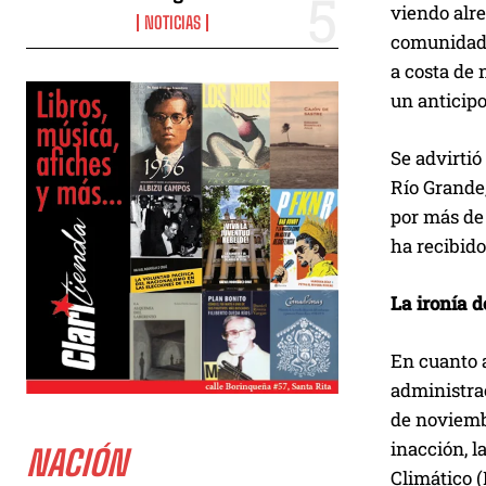
viendo alre
NOTICIAS
comunidades
a costa de
un anticipo
Se advirtió
Río Grande
por más de 
ha recibido
La ironía d
En cuanto 
administrac
de noviemb
inacción, l
NACIÓN
Climático (