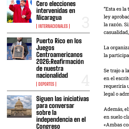
Cero elecciones
“Esta es la
intervenidas en
ley aprobad
Nicaragua
la razón. S
INTERNACIONALES
casualidad,
Puerto Rico en los
Juegos
La organiza
Centroamericanos
la partici
2026:Reafirmación
de nuestra
Se trajo a 
nacionalidad
en el escri
DEPORTES
requeriría 
legal o adm
Siguen las iniciativas
para conversar
Además, eli
sobre la
en suelo cl
independencia en el
«Ambas cos
Congreso