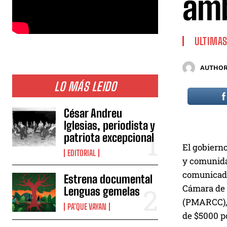
amb
ULTIMAS
AUTHOR
LO MÁS LEIDO
César Andreu
Iglesias, periodista y
patriota excepcional
El gobierno
EDITORIAL
y comunidad
comunicado
Estrena documental
Cámara de 
Lenguas gemelas
(PMARCC), 
PA’QUE VAYAN
de $5000 po