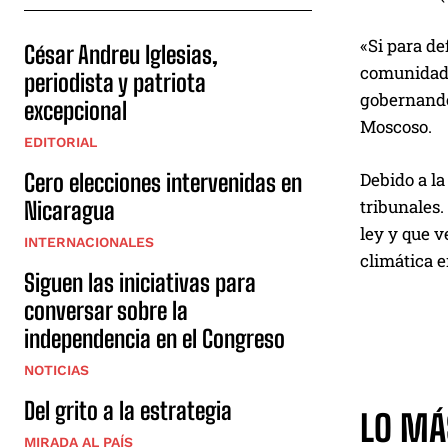
«Si para de
César Andreu Iglesias,
comunidade
periodista y patriota
gobernando
excepcional
Moscoso.
EDITORIAL
Debido a la
Cero elecciones intervenidas en
tribunales.
Nicaragua
ley y que v
INTERNACIONALES
climática e
Siguen las iniciativas para
conversar sobre la
independencia en el Congreso
NOTICIAS
Del grito a la estrategia
LO MÁ
MIRADA AL PAÍS