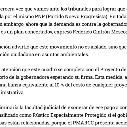
 tercera vez que vamos ante los tribunales para lograr q
a por el mismo PNP (Partido Nuevo Progresista). En todas 
in embargo, ahora que la demanda es contra la gobernador
 es un plan concertado», expresó Federico Cintrón Moscoso
ción advirtió que este movimiento no es aislado, sino que
pación ciudadana en asuntos ambientales.
la atención que este cuadro se completa con el Proyecto d
torio de la gobernadora esperando su firma. Esta medida, ap
una fianza equivalente al 10 % del costo de cualquier proy
inistrativa.
minaría la facultad judicial de exonerar de ese pago a c
asificado como Rústico Especialmente Protegido si el gob
as están relacionadas, porque el PMARCC presenta accio