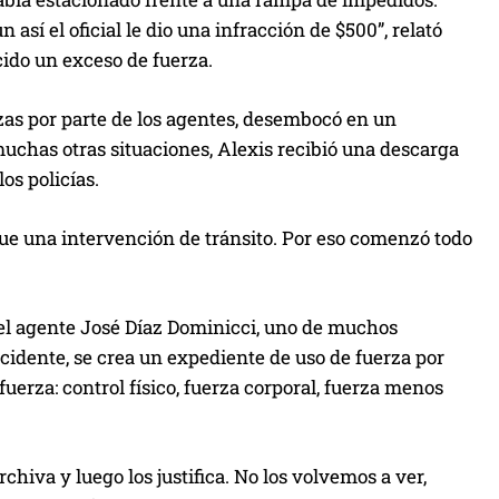
a
así el oficial le dio una infracción de $500”, relató
a
cido un exceso de fuerza.
u
m
zas por parte de los agentes, desembocó en un
e
uchas otras situaciones, Alexis recibió una descarga
n
os policías.
t
a
fue una intervención de tránsito. Por eso comenzó todo
r
o
r el agente José Díaz Dominicci, uno de muchos
d
cidente, se crea un expediente de uso de fuerza por
i
uerza: control físico, fuerza corporal, fuerza menos
s
m
i
chiva y luego los justifica. No los volvemos a ver,
n