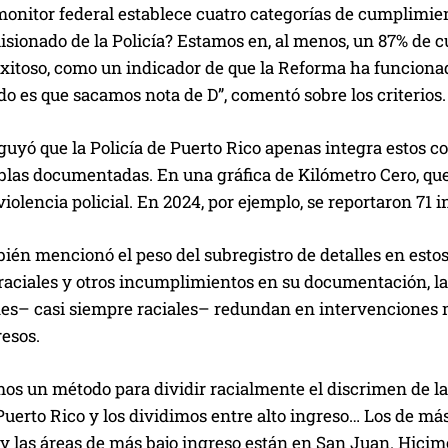
monitor federal establece cuatro categorías de cumplimien
isionado de la Policía? Estamos en, al menos, un 87% de 
xitoso, como un indicador de que la Reforma ha funcionad
do es que sacamos nota de D”, comentó sobre los criterios.
uyó que la Policía de Puerto Rico apenas integra estos co
ablas documentadas. En una gráfica de Kilómetro Cero, qu
violencia policial. En 2024, por ejemplo, se reportaron 71 
ién mencionó el peso del subregistro de detalles en estos
raciales y otros incumplimientos en su documentación, la
es– casi siempre raciales– redundan en intervenciones 
esos.
os un método para dividir racialmente el discrimen de la 
Puerto Rico y los dividimos entre alto ingreso… Los de más
y las áreas de más bajo ingreso están en San Juan. Hicim