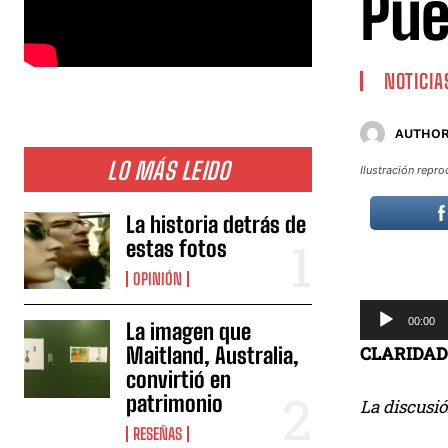
Pue
NOTICIA
AUTHOR
LO MÁS LEIDO
Ilustración repr
La historia detrás de
estas fotos
OPINIÓN
R
00:00
La imagen que
e
CLARIDAD
Maitland, Australia,
p
convirtió en
r
patrimonio
La discusi
o
RESEÑAS
d