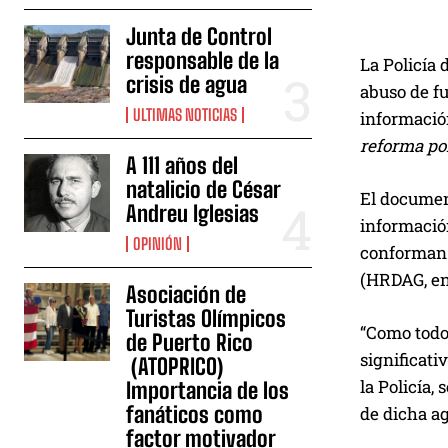
u
Junta de Control
c
responsable de la
La Policía 
t
crisis de agua
abuso de fu
o
ULTIMAS NOTICIAS
informació
r
reforma pol
d
A 111 años del
natalicio de César
e
El documen
Andreu Iglesias
a
información
u
OPINIÓN
conforman e
d
(HRDAG, en 
Asociación de
i
Turistas Olímpicos
o
“Como todos
de Puerto Rico
significati
(ATOPRICO)
la Policía,
Importancia de los
fanáticos como
de dicha ag
factor motivador