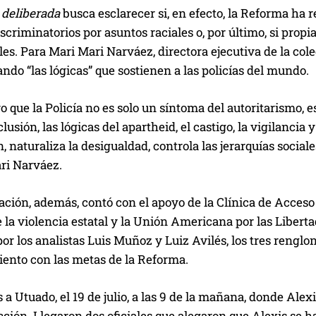
 deliberada
busca esclarecer si, en efecto, la Reforma ha 
scriminatorios por asuntos raciales o, por último, si propi
es. Para Mari Mari Narváez, directora ejecutiva de la cole
do “las lógicas” que sostienen a las policías del mundo.
o que la Policía no es solo un síntoma del autoritarismo, e
clusión, las lógicas del apartheid, el castigo, la vigilancia
 naturaliza la desigualdad, controla las jerarquías sociales 
ri Narváez.
ación, además, contó con el apoyo de la Clínica de Acces
 la violencia estatal y la Unión Americana por las Liberta
or los analistas Luis Muñoz y Luiz Avilés, los tres renglon
ento con las metas de la Reforma.
a Utuado, el 19 de julio, a las 9 de la mañana, donde Ale
ción. Llegaron dos oficiales que alegaron que Alexis se 