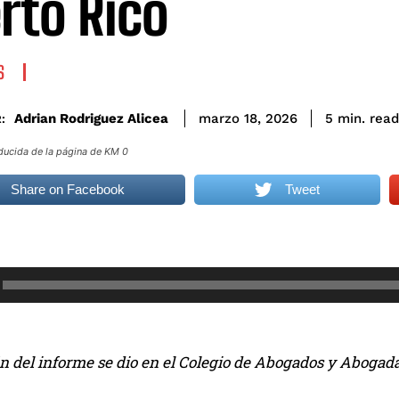
rto Rico
S
read
Adrian Rodriguez Alicea
5
min.
marzo 18, 2026
:
oducida de la página de KM 0
Share on Facebook
Tweet
ón del informe se dio en el Colegio de Abogados y Abogad