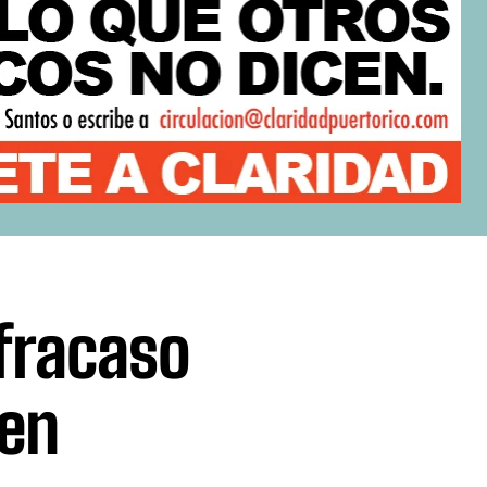
 fracaso
 en