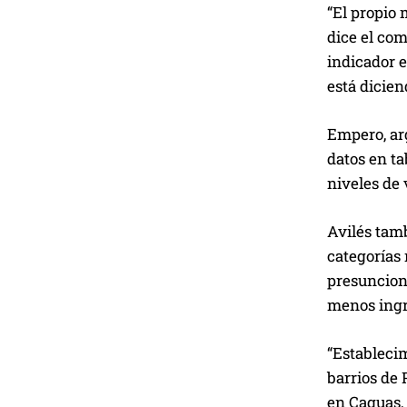
“El propio 
dice el com
indicador e
está dicien
Empero, arg
datos en t
niveles de 
Avilés tamb
categorías 
presuncion
menos ingr
“Establecim
barrios de 
en Caguas, 