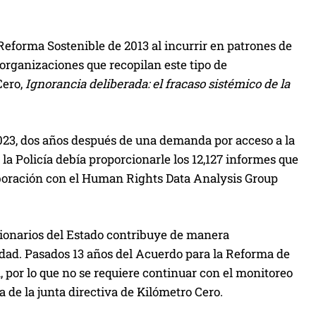
a
l
Reforma Sostenible de 2013 al incurrir en patrones de
a
 organizaciones que recopilan este tipo de
s
Cero,
Ignorancia deliberada: el fracaso sistémico de la
t
e
c
023, dos años después de una demanda por acceso a la
l
 Policía debía proporcionarle los 12,127 informes que
a
laboración con el Human Rights Data Analysis Group
s
d
e
ncionarios del Estado contribuye de manera
f
iedad. Pasados 13 años del Acuerdo para la Reforma de
l
a, por lo que no se requiere continuar con el monitoreo
e
 de la junta directiva de Kilómetro Cero.
c