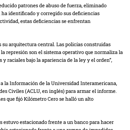
h
reducido patrones de abuso de fuerza, eliminado
a
a ha identificado y corregido sus deficiencias
a
ctividad, estas deficiencias se enfrentan
r
r
i
s su arquitectura central. Las policías construidas
b
 y la represión son el sistema operativo que normaliza la
a
y raciales bajo la apariencia de la ley y el orden”,
/
a
b
o a la Información de la Universidad Interamericana,
a
des Civiles (ACLU, en inglés) para armar el informe.
j
es que fijó Kilómetro Cero se halló un alto
o
p
a
xis estuvo estacionado frente a un banco para hacer
r
había estacionado frente a una rampa de impedidos.