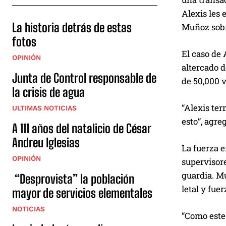
Alexis les 
La historia detrás de estas
Muñoz sobre
fotos
El caso de 
OPINIÓN
altercado 
Junta de Control responsable de
de 50,000 v
la crisis de agua
“Alexis ter
ULTIMAS NOTICIAS
esto”, agre
A 111 años del natalicio de César
Andreu Iglesias
La fuerza e
OPINIÓN
supervisore
guardia. Mu
“Desprovista” la población
letal y fuer
mayor de servicios elementales
NOTICIAS
“Como este 