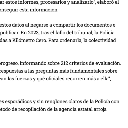
r estos informes, procesarlos y analizarlo”, elaboró el
u
conseguir esta información.
i
r
estos datos al negarse a compartir los documentos e
e
licar. En 2023, tras el fallo del tribunal, la Policía
l
adas a Kilómetro Cero. Para ordenarla, la colectividad
v
o
l
 progreso, informando sobre 212 criterios de evaluación.
u
 respuestas a las preguntas más fundamentales sobre
m
an las fuerzas y qué oficiales recurren más a ella”,
e
n
.
s esporádicos y sin renglones claros de la Policía con
todo de recopilación de la agencia estatal arroja