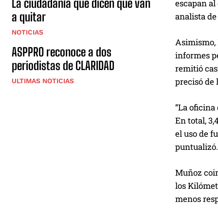
La ciudadanía que dicen que van
escapan al 
a quitar
analista de
NOTICIAS
Asimismo, M
ASPPRO reconoce a dos
informes pe
periodistas de CLARIDAD
remitió cas
precisó de
ULTIMAS NOTICIAS
“La oficina
En total, 
el uso de f
puntualizó.
Muñoz coinc
los Kilómet
menos respu