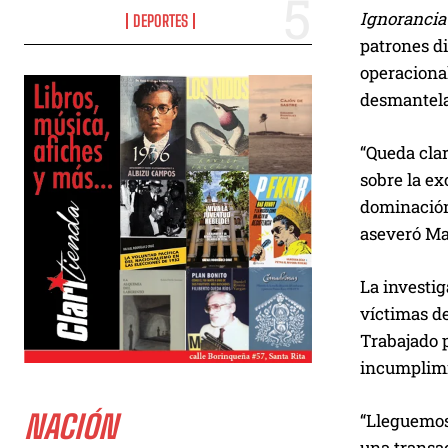
Ignorancia
DEPORTES
patrones di
operacional
desmantelan
“Queda clar
sobre la ex
dominación,
aseveró Ma
La investig
víctimas de
Trabajado p
incumplimi
NACIÓN
“Lleguemos 
una transac