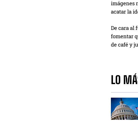
imágenes na
acatar la i
De cara al 
fomentar qu
de café y j
LO MÁ