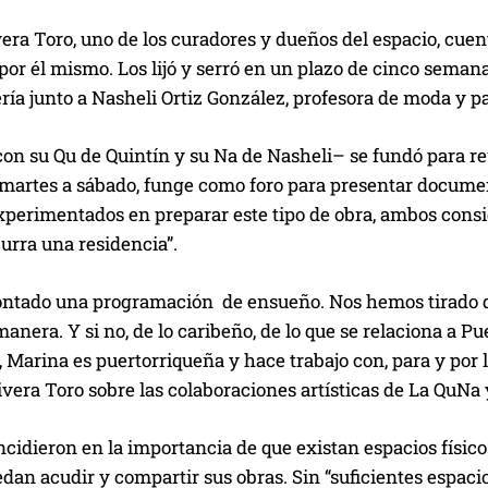
era Toro, uno de los curadores y dueños del espacio, cue
por él mismo. Los lijó y serró en un plazo de cinco semana
ería junto a Nasheli Ortiz González, profesora de moda y p
n su Qu de Quintín y su Na de Nasheli– se fundó para reun
 martes a sábado, funge como foro para presentar documen
Experimentados en preparar este tipo de obra, ambos consi
urra una residencia”.
tado una programación de ensueño. Nos hemos tirado de 
anera. Y si no, de lo caribeño, de lo que se relaciona a Pue
, Marina es puertorriqueña y hace trabajo con, para y por lo
era Toro sobre las colaboraciones artísticas de La QuNa y
idieron en la importancia de que existan espacios físicos,
edan acudir y compartir sus obras. Sin “suficientes espaci