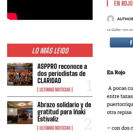
EN ROJO
AUTHOR
La QuNa– con su 
LO MÁS LEIDO
ASPPRO reconoce a
En Rojo
dos periodistas de
CLARIDAD
A pocas cu
ULTIMAS NOTICIAS
entre tazas
Abrazo solidario y de
puertorriqu
gratitud para Iñaki
otra repisa
Estívaliz
– con dos c
ULTIMAS NOTICIAS