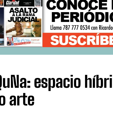
QuNa: espacio híbr
o arte