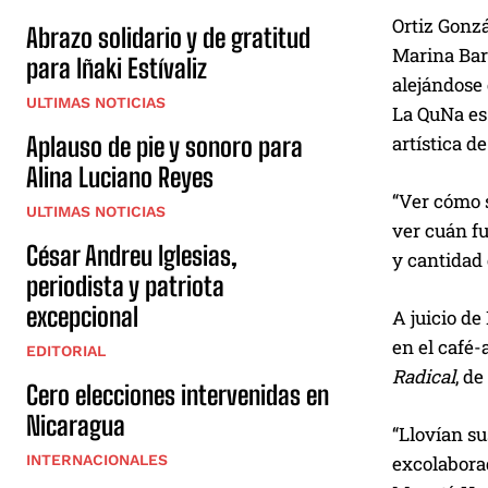
Ortiz Gonzá
Abrazo solidario y de gratitud
Marina Bars
para Iñaki Estívaliz
alejándose 
ULTIMAS NOTICIAS
La QuNa es 
artística d
Aplauso de pie y sonoro para
Alina Luciano Reyes
“Ver cómo s
ULTIMAS NOTICIAS
ver cuán fu
César Andreu Iglesias,
y cantidad 
periodista y patriota
excepcional
A juicio de
en el café-
EDITORIAL
Radical
, d
Cero elecciones intervenidas en
Nicaragua
“Llovían su
excolaborad
INTERNACIONALES