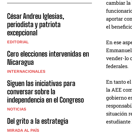
cambiar la 
funcionario
César Andreu Iglesias,
aportar con
periodista y patriota
el benefici
excepcional
En ese aspe
EDITORIAL
Emmanuelli
Cero elecciones intervenidas en
vender-lo c
Nicaragua
federales.
INTERNACIONALES
En tanto el
Siguen las iniciativas para
la AEE como
conversar sobre la
gobierno e
independencia en el Congreso
responsabil
NOTICIAS
situación r
Del grito a la estrategia
estudiante
MIRADA AL PAÍS