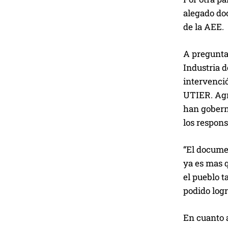
alegado doc
de la AEE.
A pregunta
Industria d
intervenció
UTIER. Agre
han gobern
los respons
“El docume
ya es mas q
el pueblo t
podido logr
En cuanto a