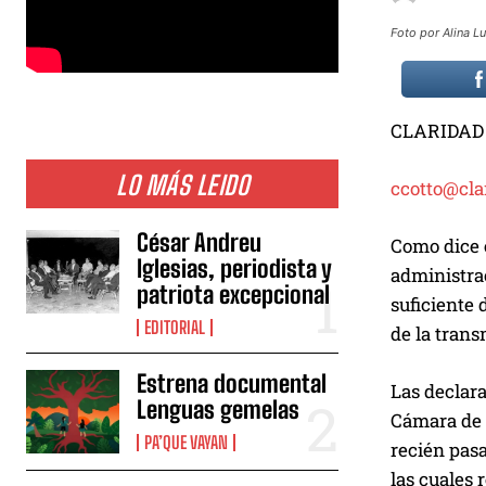
Foto por Alina L
CLARIDAD
LO MÁS LEIDO
ccotto@cla
César Andreu
Como dice 
Iglesias, periodista y
administrac
patriota excepcional
suficiente
EDITORIAL
de la trans
Estrena documental
Las declara
Lenguas gemelas
Cámara de R
PA’QUE VAYAN
recién pasa
las cuales 