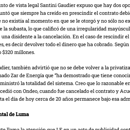
nto de vista legal Santini Gaudier expuso que hay dos opci
untó que siempre ha creído en prescindir el contrato debi
e no existía al momento en que se le otorgó y no sólo no exi
de la subasta, lo que calificó de una irregularidad mayús
 una disidente a la cancelación. En el caso de rescindir 
s, es decir devolver todo el dinero que ha cobrado. Según
 $320 millones.
dier, también advirtió que no se debe volver a la privatiz
mado Zar de Energía que “ha demostrado que tiene conocim
ministró la totalidad del sistema. Creo que lo razonable
edió con Ondeo, cuando fue cancelado el contrato y Acued
a el día de hoy cerca de 20 años permanece bajo esa admi
ntal de Luma
rte llama la atención que LE en un acto de publicidad con