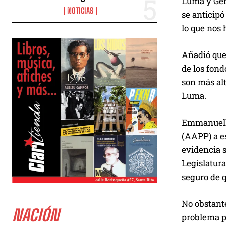
Luma y Gene
NOTICIAS
se anticipó
lo que nos 
Añadió que 
de los fond
son más alt
Luma.
Emmanuelli 
(AAPP) a es
evidencia s
Legislatura
seguro de q
No obstante
NACIÓN
problema po