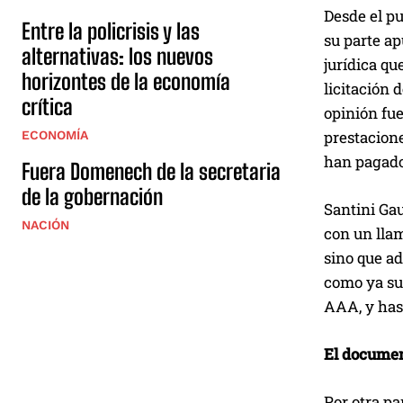
Desde el pu
Entre la policrisis y las
su parte ap
alternativas: los nuevos
jurídica qu
horizontes de la economía
licitación 
crítica
opinión fue
prestacione
ECONOMÍA
han pagado
Fuera Domenech de la secretaria
de la gobernación
Santini Gau
NACIÓN
con un lla
sino que ad
como ya suc
AAA, y hast
El docume
Por otra pa