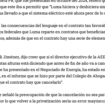
ra PR, que fue presentado en octubre del 2024, reiteró qu
 que este iba a permitir que “Luma hiciera y deshiciera sin
ha llevado a que el sistema eléctrico esté ahora peor de lo
las consecuencias del lenguaje en el contrato tan favorab
os federales que Luma reparte en contratos que benefician
os, además de que en el contrato hay una serie de element
Jiménez, dijo creer que si el director ejecutivo de la AE
tas alturas está diciendo que antes de fin de año va a can
e ha presentado en el Negociado de Energía, ha estado en
, en el informe que se hizo por parte del Colegio de Abogad
ue el contrato hay que cancelarlo”.
 señaló la preocupación de que la cancelación no sea para
r lo que volver a la privatización sería un error mayúscul