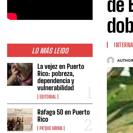
de 
dob
INTERNA
LO MÁS LEIDO
AUTHOR
La vejez en Puerto
Rico: pobreza,
dependencia y
vulnerabilidad
EDITORIAL
Ráfaga 50 en Puerto
Rico
PA’QUE VAYAN