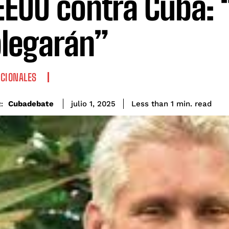
EEUU contra Cuba:
legarán”
CIONALES
read
Cubadebate
Less than 1
min.
julio 1, 2025
: