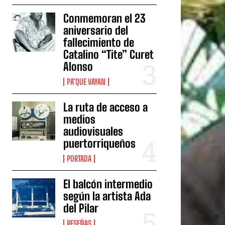
Conmemoran el 23
aniversario del
fallecimiento de
Catalino “Tite” Curet
Alonso
PA’QUE VAYAN
La ruta de acceso a
medios
audiovisuales
puertorriqueños
PORTADA
El balcón intermedio
según la artista Ada
del Pilar
RESEÑAS