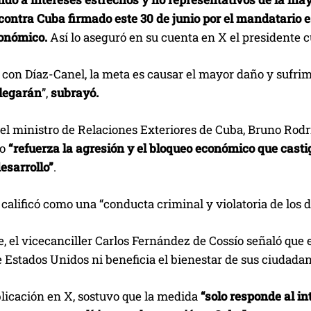
contra Cuba firmado este 30 de junio por el mandatario
onómico.
Así lo aseguró en su cuenta en X el presidente
con Díaz-Canel, la meta es causar el mayor daño y sufrimi
legarán
”,
subrayó.
 el ministro de Relaciones Exteriores de Cuba, Bruno Rodríg
do
“refuerza la agresión y el bloqueo económico que castig
esarrollo”
.
calificó como una “conducta criminal y violatoria de los
e, el vicecanciller Carlos Fernández de Cossío señaló qu
 Estados Unidos ni beneficia el bienestar de sus ciudadan
licación en X, sostuvo que la medida
“solo responde al in