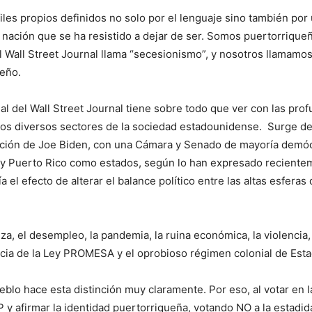
les propios definidos no solo por el lenguaje sino también por u
 nación que se ha resistido a dejar de ser. Somos puertorrique
el Wall Street Journal llama “secesionismo”, y nosotros llamamo
ueño.
l del Wall Street Journal tiene sobre todo que ver con las profu
los diversos sectores de la sociedad estadounidense. Surge de
ación de Joe Biden, con una Cámara y Senado de mayoría demóc
y Puerto Rico como estados, según lo han expresado recientem
el efecto de alterar el balance político entre las altas esfera
, el desempleo, la pandemia, la ruina económica, la violencia, l
sticia de la Ley PROMESA y el oprobioso régimen colonial de Es
blo hace esta distinción muy claramente. Por eso, al votar en 
y afirmar la identidad puertorriqueña, votando NO a la estadid