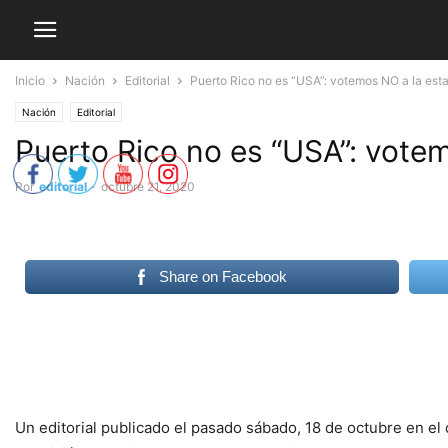
Inicio
Nación
Editorial
Puerto Rico no es “USA”: votemos NO a la est
Nación
Editorial
Puerto Rico no es “USA”: vote
Por
editorial
-
octubre 21, 2020
Share on Facebook
Un editorial publicado el pasado sábado, 18 de octubre en el 