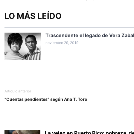
LO MÁS LEÍDO
Trascendente el legado de Vera Zaba
noviembre 29, 2019
Artículo anterior
“Cuentas pendientes” según Ana T. Toro
La vejez en Puerto Rico: pobreza, 