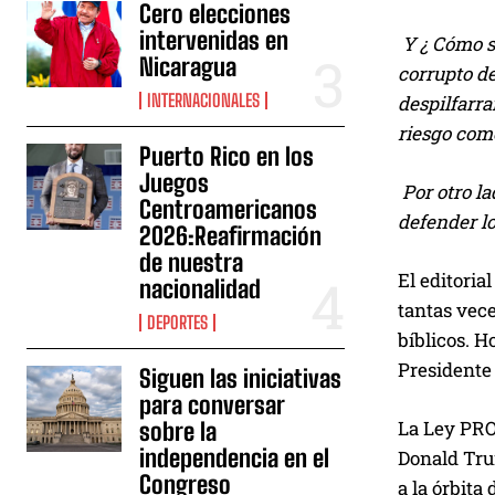
Cero elecciones
intervenidas en
Y ¿ Cómo s
Nicaragua
corrupto de
INTERNACIONALES
despilfarra
riesgo com
Puerto Rico en los
Juegos
Por otro l
Centroamericanos
defender lo
2026:Reafirmación
de nuestra
El editoria
nacionalidad
tantas vece
DEPORTES
bíblicos. H
Presidente 
Siguen las iniciativas
para conversar
La Ley PROM
sobre la
independencia en el
Donald Tru
Congreso
a la órbita