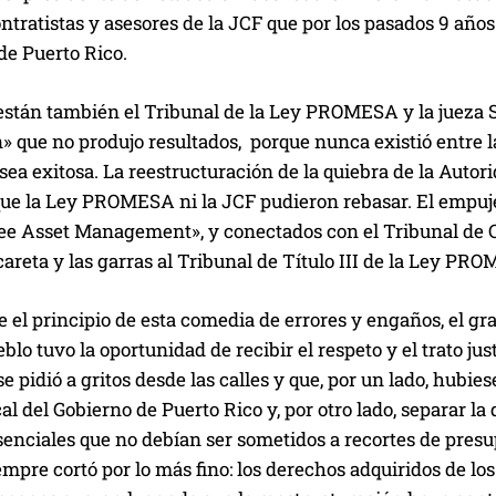
contratistas y asesores de la JCF que por los pasados 9 año
de Puerto Rico.
están también el Tribunal de la Ley PROMESA y la jueza 
 que no produjo resultados, porque nunca existió entre la
ea exitosa. La reestructuración de la quiebra de la Autor
ue la Ley PROMESA ni la JCF pudieron rebasar. El empuje 
ee Asset Management», y conectados con el Tribunal de Ci
careta y las garras al Tribunal de Título III de la Ley PR
el principio de esta comedia de errores y engaños, el gr
blo tuvo la oportunidad de recibir el respeto y el trato jus
e pidió a gritos desde las calles y que, por un lado, hubi
cal del Gobierno de Puerto Rico y, por otro lado, separar la 
senciales que no debían ser sometidos a recortes de pres
empre cortó por lo más fino: los derechos adquiridos de lo