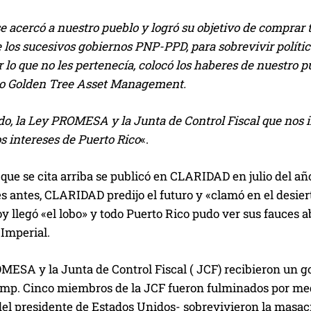
e acercó a nuestro pueblo y logró su objetivo de comprar
 los sucesivos gobiernos PNP-PPD, para sobrevivir políti
r lo que no les pertenecía, colocó los haberes de nuestro
o Golden Tree Asset Management.
ado, la Ley PROMESA y la Junta de Control Fiscal que no
s intereses de Puerto Rico
«.
l que se cita arriba se publicó en CLARIDAD en julio del 
s antes, CLARIDAD predijo el futuro y «clamó en el desier
oy llegó «el lobo» y todo Puerto Rico pudo ver sus fauces a
Imperial.
ESA y la Junta de Control Fiscal ( JCF) recibieron un go
mp. Cinco miembros de la JCF fueron fulminados por medio
 del presidente de Estados Unidos- sobrevivieron la masa