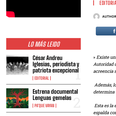
EDITORI
AUTHOR
LO MÁS LEIDO
»
Existe un
César Andreu
Iglesias, periodista y
Autoridad d
patriota excepcional
acreencia 
EDITORIAL
Además, lo
Estrena documental
determina q
Lenguas gemelas
Esta es la
PA’QUE VAYAN
espalda co