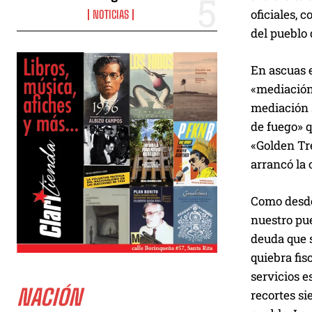
oficiales, 
NOTICIAS
del pueblo 
En ascuas 
«mediación»
mediación s
de fuego» q
«Golden Tr
arrancó la 
Como desde 
nuestro pue
deuda que s
quiebra fis
servicios e
NACIÓN
recortes si