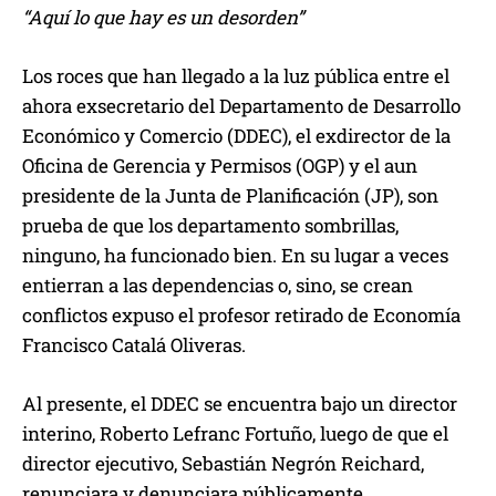
d
“Aquí lo que hay es un desorden”
u
c
Los roces que han llegado a la luz pública entre el
t
ahora exsecretario del Departamento de Desarrollo
o
Económico y Comercio (DDEC), el exdirector de la
r
Oficina de Gerencia y Permisos (OGP) y el aun
d
presidente de la Junta de Planificación (JP), son
e
prueba de que los departamento sombrillas,
a
ninguno, ha funcionado bien. En su lugar a veces
u
entierran a las dependencias o, sino, se crean
d
conflictos expuso el profesor retirado de Economía
i
Francisco Catalá Oliveras.
o
Al presente, el DDEC se encuentra bajo un director
interino, Roberto Lefranc Fortuño, luego de que el
director ejecutivo, Sebastián Negrón Reichard,
renunciara y denunciara públicamente