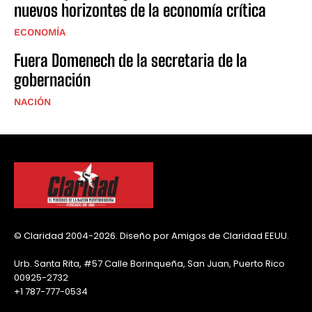
nuevos horizontes de la economía crítica
ECONOMÍA
Fuera Domenech de la secretaria de la
gobernación
NACIÓN
© Claridad 2004-2026. Diseño por Amigos de Claridad EEUU.
Urb. Santa Rita, #57 Calle Borinqueña, San Juan, Puerto Rico
00925-2732
+1 787-777-0534