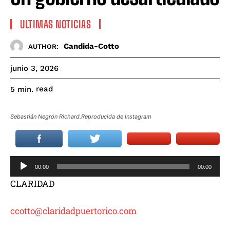
ULTIMAS NOTICIAS
Candida-Cotto
AUTHOR:
junio 3, 2026
read
5
min.
Sebastián Negrón Richard.Reproducida de Instagram
R
00:00
00:00
e
CLARIDAD
p
r
ccotto@claridadpuertorico.com
o