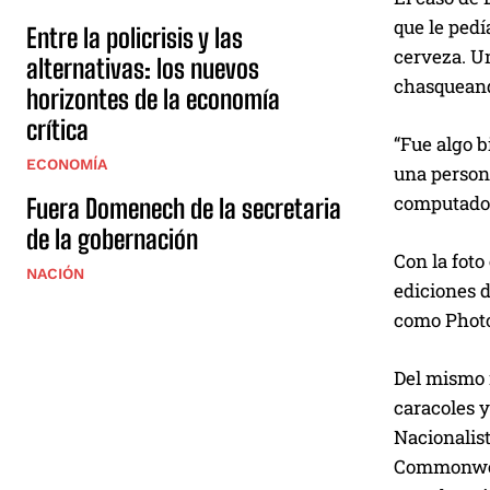
que le pedí
Entre la policrisis y las
cerveza. U
alternativas: los nuevos
chasqueando
horizontes de la economía
crítica
“Fue algo b
ECONOMÍA
una persona
computadora
Fuera Domenech de la secretaria
de la gobernación
Con la foto
NACIÓN
ediciones d
como PhotoF
Del mismo 
caracoles y
Nacionalist
Commonweal