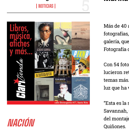
NOTICIAS
Más de 40 
fotografías
galería, qu
Fotografía 
Con 54 foto
lucieron re
temas más. 
luz que ha 
“Esta es la
Savannah, G
del montaje
NACIÓN
Quiñones.