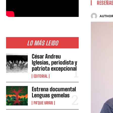
RESEÑA
AUTHOR
LO MÁS LEIDO
César Andreu
Iglesias, periodista y
patriota excepcional
EDITORIAL
Estrena documental
Lenguas gemelas
PA’QUE VAYAN