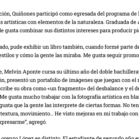
ición, Quiñones participó como egresada del programa de 
as artísticas con elementos de la naturaleza. Graduada d
 le gusta combinar sus distintos intereses para producir p
sado, pude exhibir un libro también, cuando formé parte 
estilos y cómo la gente las miraba. Me gusta seguir promo
e, Melvin Aponte cursa su último año del doble bachillerat
ón, presentó un portafolio de imágenes que juegan con el 
ribe su obra como «un fragmento» del desbalance y el des
“Me gusta mucho trabajar con la fotografía artística en bl
gusta que la gente las interprete de ciertas formas. No ten
 textura, movimiento… He visto mejoras en mi trabajo con 
xpresarme”, agregó.
Lorenzo López es distinto. El estudiante de segundo año 