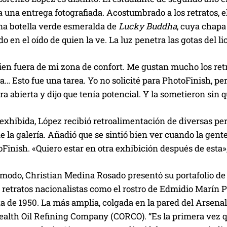
a una entrega fotografiada. Acostumbrado a los retratos, el
na botella verde esmeralda de
Lucky Buddha
, cuya chapa 
 en el oído de quien la ve. La luz penetra las gotas del l
ien fuera de mi zona de confort. Me gustan mucho los ret
… Esto fue una tarea. Yo no solicité para PhotoFinish, per
 abierta y dijo que tenía potencial. Y la sometieron sin q
 exhibida, López recibió retroalimentación de diversas per
e la galería. Añadió que se sintió bien ver cuando la gent
inish. «Quiero estar en otra exhibición después de esta»
modo, Christian Medina Rosado presentó su portafolio de 
 retratos nacionalistas como el rostro de Edmidio Marín 
a de 1950. La más amplia, colgada en la pared del Arsenal
th Oil Refining Company (CORCO). “Es la primera vez qu