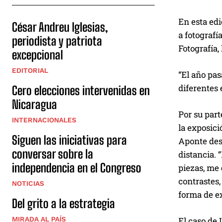
En esta ed
César Andreu Iglesias,
a fotografí
periodista y patriota
Fotografía,
excepcional
EDITORIAL
“El año pa
diferentes 
Cero elecciones intervenidas en
Nicaragua
Por su part
INTERNACIONALES
la exposici
Siguen las iniciativas para
Aponte desc
conversar sobre la
distancia. 
independencia en el Congreso
piezas, me 
contrastes,
NOTICIAS
forma de e
Del grito a la estrategia
El caso de 
MIRADA AL PAÍS