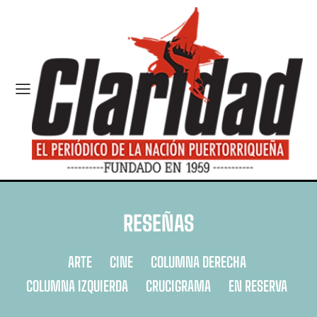
RESEÑAS
ARTE
CINE
COLUMNA DERECHA
COLUMNA IZQUIERDA
CRUCIGRAMA
EN RESERVA