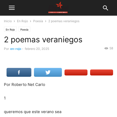
Inicio
En Rojo
Poesía
2 poemas veraniegos
En Rojo
Poesía
2 poemas veraniegos
58
Por
en-rojo
-
febrero 20, 2025
Por Roberto Net Carlo
1
queremos que este verano sea