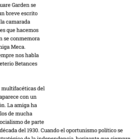
quare Garden se
un breve escrito
 la camarada
, es que hacemos
ién se conmemora
amiga Meca.
iempre nos habla
eterio Betances
multifacéticas del
 aparece con un
ón. La amiga ha
glos de mucha
socialismo de parte
a década del 1930. Cuando el oportunismo político se
 estratégico de la independencia, horizonte que siempre