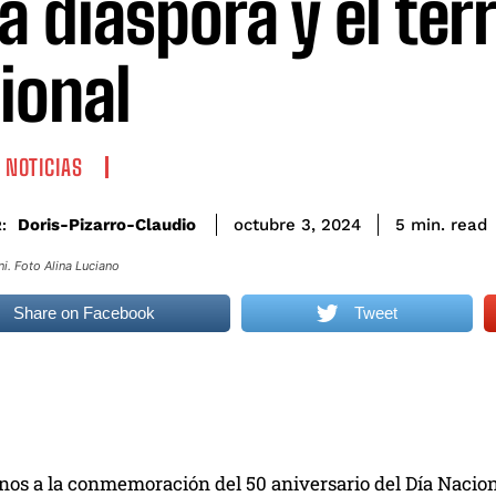
la diáspora y el terr
ional
 NOTICIAS
read
Doris-Pizarro-Claudio
5
min.
octubre 3, 2024
:
i. Foto Alina Luciano
Share on Facebook
Tweet
os a la conmemoración del 50 aniversario del Día Nacion