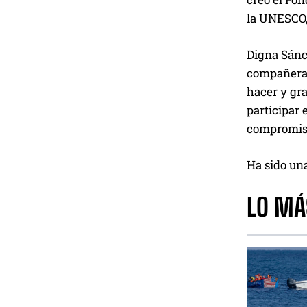
la UNESCO,
Digna Sánch
compañeras
hacer y gra
participar 
compromiso
Ha sido una
LO MÁ