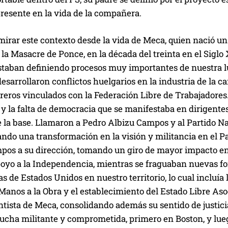
resente en la vida de la compañera.
irar este contexto desde la vida de Meca, quien nació un
la Masacre de Ponce, en la década del treinta en el Siglo
staban definiendo procesos muy importantes de nuestra l
esarrollaron conflictos huelgarios en la industria de la ca
reros vinculados con la Federación Libre de Trabajadores
y la falta de democracia que se manifestaba en dirigentes 
 la base. Llamaron a Pedro Albizu Campos y al Partido Naci
ando una transformación en la visión y militancia en el 
pos a su dirección, tomando un giro de mayor impacto en 
apoyo a la Independencia, mientras se fraguaban nuevas f
as de Estados Unidos en nuestro territorio, lo cual incluí
anos a la Obra y el establecimiento del Estado Libre Asoci
ista de Meca, consolidando además su sentido de justicia 
lucha militante y comprometida, primero en Boston, y lue