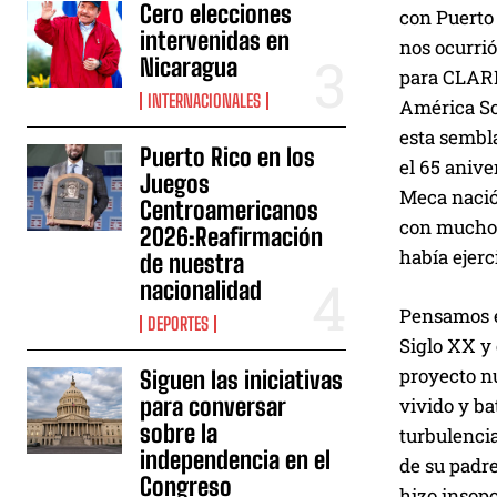
Cero elecciones
con Puerto 
intervenidas en
nos ocurrió
Nicaragua
para CLARI
INTERNACIONALES
América So
esta sembl
Puerto Rico en los
el 65 aniv
Juegos
Meca nació
Centroamericanos
con mucho 
2026:Reafirmación
había ejer
de nuestra
nacionalidad
Pensamos e
DEPORTES
Siglo XX y
proyecto n
Siguen las iniciativas
para conversar
vivido y b
sobre la
turbulencia
independencia en el
de su padre
Congreso
hizo insopo