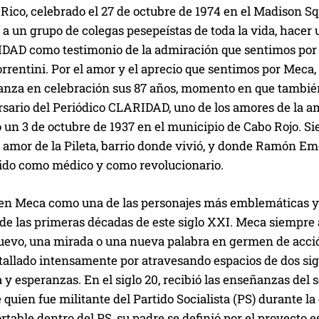
Rico, celebrado el 27 de octubre de 1974 en el Madison S
 a un grupo de colegas pesepeístas de toda la vida, hacer 
DAD como testimonio de la admiración que sentimos por
rrentini. Por el amor y el aprecio que sentimos por Meca
anza en celebración sus 87 años, momento en que tamb
ersario del Periódico CLARIDAD, uno de los amores de la 
 un 3 de octubre de 1937 en el municipio de Cabo Rojo. S
amor de la Pileta, barrio donde vivió, y donde Ramón Em
cido como médico y como revolucionario.
n Meca como una de las personajes más emblemáticas y 
 de las primeras décadas de este siglo XXI. Meca siempre
uevo, una mirada o una nueva palabra en germen de acci
atallado intensamente por atravesando espacios de dos si
 y esperanzas. En el siglo 20, recibió las enseñanzas del 
 quien fue militante del Partido Socialista (PS) durante l
rtable dentro del PS, su padre se definió por el proyecto