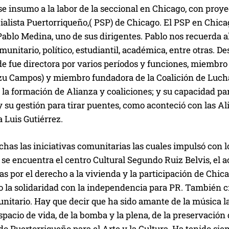
e insumo a la labor de la seccional en Chicago, con proye
ialista Puertorriqueño,( PSP) de Chicago. El PSP en Chica
Pablo Medina, uno de sus dirigentes. Pablo nos recuerda al
omunitario, político, estudiantil, académica, entre otras. 
de fue directora por varios períodos y funciones, miembr
zu Campos) y miembro fundadora de la Coalición de Luch
la formación de Alianza y coaliciones; y su capacidad para
 su gestión para tirar puentes, como aconteció con las A
 Luis Gutiérrez.
as las iniciativas comunitarias las cuales impulsó con l
 se encuentra el centro Cultural Segundo Ruiz Belvis, el
s por el derecho a la vivienda y la participación de Chi
 la solidaridad con la independencia para PR. También 
itario. Hay que decir que ha sido amante de la música la
spacio de vida, de la bomba y la plena, de la preservación 
do Puertorriqueño para el Arte y la Cultura. Ha tenido si