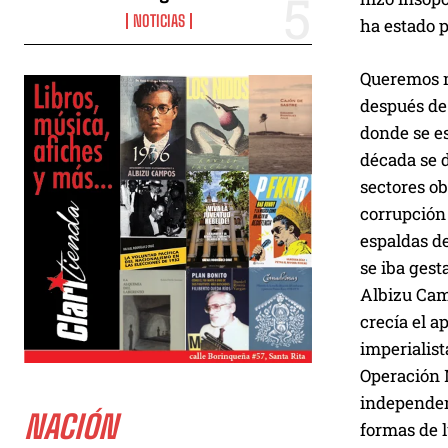
NOTICIAS
ha estado p
Queremos m
después de 
donde se e
década se d
sectores ob
corrupción 
espaldas de
se iba gest
Albizu Cam
crecía el 
imperialist
Operación M
independent
NACIÓN
formas de 