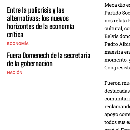
Meca dio es
Entre la policrisis y las
Partido Soc
alternativas: los nuevos
nos relata 
horizontes de la economía
cultural, c
crítica
Belvis don
Pedro Albi
ECONOMÍA
maestra en 
Fuera Domenech de la secretaria
momento, y
de la gobernación
Congresista
NACIÓN
Fueron much
destacadas
comunitaria
reclamando
apoyo comun
todos sus e
creó el Fon