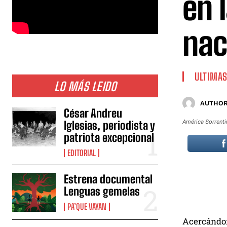
en 
nac
ULTIMAS
LO MÁS LEIDO
AUTHOR
César Andreu
América Sorrentin
Iglesias, periodista y
patriota excepcional
EDITORIAL
Estrena documental
Lenguas gemelas
PA’QUE VAYAN
Acercándon