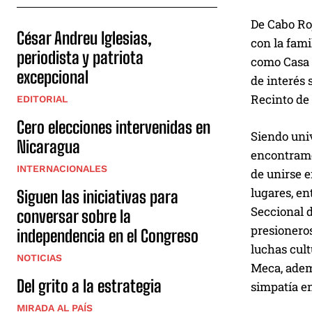
De Cabo Roj
César Andreu Iglesias,
con la fami
periodista y patriota
como Casa 
excepcional
de interés 
Recinto de 
EDITORIAL
Cero elecciones intervenidas en
Siendo univ
Nicaragua
encontramos
INTERNACIONALES
de unirse 
lugares, en
Siguen las iniciativas para
Seccional d
conversar sobre la
presioneros
independencia en el Congreso
luchas cult
NOTICIAS
Meca, ademá
Del grito a la estrategia
simpatía en
MIRADA AL PAÍS