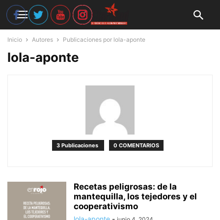
Inicio
Autores
Publicaciones por lola-aponte
lola-aponte
3 Publicaciones
0 COMENTARIOS
Recetas peligrosas: de la
mantequilla, los tejedores y el
cooperativismo
lola-aponte
-
junio 4, 2024