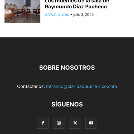
Los muebles de la sala de
Raymundo Díaz Pacheco
edwin quiles
-
julio 8, 2026
SOBRE NOSOTROS
Contáctanos:
mfranco@claridadpuertorico.com
SÍGUENOS