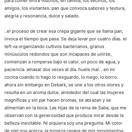
para comer entre muchos, en familia, los vecinos, los
amigos, los visitantes. pan que convoca sabores y textura,
alegría y resonancia, dulce y salado.
..el proceso de crear esa crepa gigante que se llama pan,
invoca el tiempo que pasa. Se deja levar por cuatro días. el
teft va organizando cultivos bacterianos, granos
minúsculos redondos que son incapaces de unirse,
comienzan a romperse bajo el calor, un poco de agua, y
paciencia. amasar dos veces al día. huele mal. . en mi
cocina cuando lo hago lo resguardo, lo niego, lo borro.
ahora sin embargo en Debark, se une a los otros olores y
resulta en un aroma dulce, alrededor del cual las mujeres
magníficas y sin par hacen bromas, se abrazan y se
alimentan en la boca. Las hijas de la reina de Saba, que me
observan con la generosidad que produce mirar desde la
belleza inevitable. Ni siquiera soy una pregunta. Mi color
de piel nos acerca, la torpeza rayana de mis movimientos,