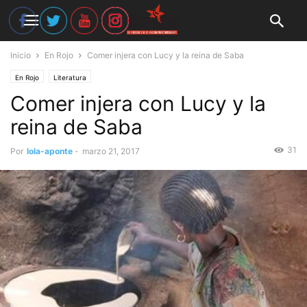
Inicio
En Rojo
Comer injera con Lucy y la reina de Saba
En Rojo
Literatura
Comer injera con Lucy y la
reina de Saba
31
Por
lola-aponte
-
marzo 21, 2017