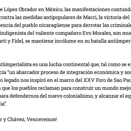
de López Obrador en México, las manifestaciones contunden
ontra las medidas antipopulares de Macri, la victoria del 
tencia del pueblo nicaragüense para derrotar las criminale
indigenista del valiente compañero Evo Morales, son mues
tí y Fidel, se mantiene incólume en su batalla antiimperia
tiimperialista es una lucha continental que, tal como se
acia “un abarcador proceso de integración económica y s
o legado nos inspiró en el marco del XXV Foro de Sao Paul
 que los pueblos reclaman para construir un mundo mejor;
ara defendernos del nuevo colonialismo, y alcanzar el equ
ia”.
ar y Chávez, Venceremos!