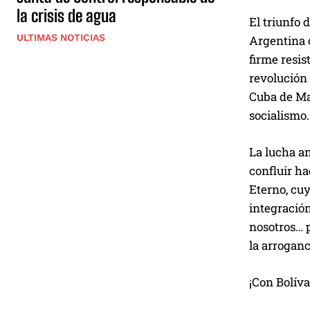
la crisis de agua
El triunfo 
ULTIMAS NOTICIAS
Argentina c
firme resis
revolución 
Cuba de Mar
socialismo.
La lucha an
confluir h
Eterno, cuy
integración
nosotros… p
la arroganc
¡Con Bolív