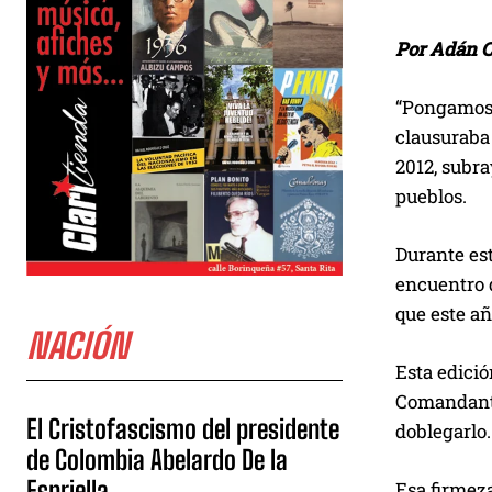
Por Adán C
“Pongamos, 
clausuraba 
2012, subra
pueblos.
Durante est
encuentro d
que este añ
NACIÓN
Esta edició
Comandante
El Cristofascismo del presidente
doblegarlo.
de Colombia Abelardo De la
Espriella
Esa firmeza