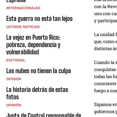
con la Revo
INTERNACIONALES
uno con car
Esta guerra no está tan lejos
y participa
ULTIMAS NOTICIAS
La unidad f
La vejez en Puerto Rico:
que, como 
pobreza, dependencia y
distintas á
vulnerabilidad
EDITORIAL
Cuando la 
conquistas 
Las nubes no tienen la culpa
todas las f
OPINIÓN
consciente
La historia detrás de estas
fuego a nue
fotos
Sigamos en
OPINIÓN
gobiernos p
Junta de Control responsable de