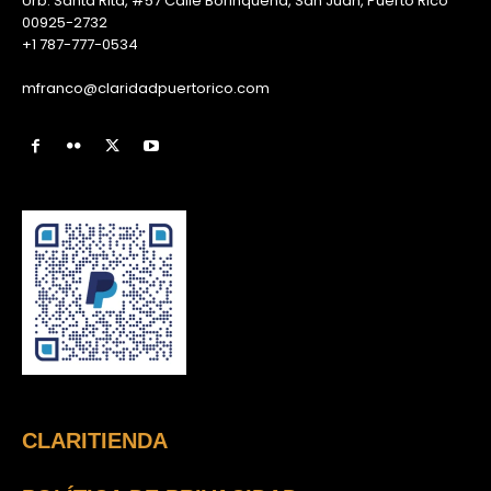
Urb. Santa Rita, #57 Calle Borinqueña, San Juan, Puerto Rico
00925-2732
+1 787-777-0534
mfranco@claridadpuertorico.com
CLARITIENDA