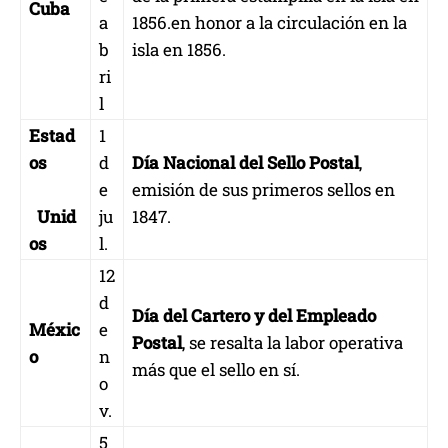
Cuba
a
1856.en honor a la circulación en la
b
isla en 1856.
ri
l
Estad
1
os
d
Día Nacional del Sello Postal
,
e
emisión de sus primeros sellos en
Unid
ju
1847.
os
l.
12
d
Día del Cartero y del Empleado
Méxic
e
Postal
, se resalta la labor operativa
o
n
más que el sello en sí.
o
v.
5