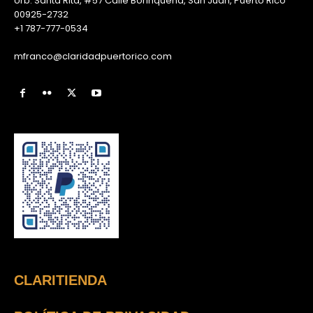
Urb. Santa Rita, #57 Calle Borinqueña, San Juan, Puerto Rico
00925-2732
+1 787-777-0534
mfranco@claridadpuertorico.com
CLARITIENDA