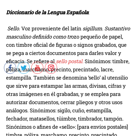
Diccionario de la Lengua Española
:
Sello
. Voz proveniente del latín
sigillum. Sustantivo
masculino definido como tr
ozo pequeño de papel,
con timbre oficial de figuras o signos grabados, que
se pega a ciertos documentos para darles valor y
eficacia. Se refiere al
sello postal.
Sinónimos: timbre,
póliza, marchamo, precinto, precintado, lacre,
estampilla. También se denomina ‘sello’ al utensilio
que sirve para estampar las armas, divisas, cifras y
otras imágenes en él grabadas, y se emplea para
autorizar documentos, cerrar pliegos y otros usos
análogos. Sinónimos: sigilo, cuño, estampilla,
fechador, matasellos, tüimbre, timbrador, tampón.
Sinónimos o afines de «sello»: [para envíos postales]
timbre, póliza, marchamo, precinto, precintado,