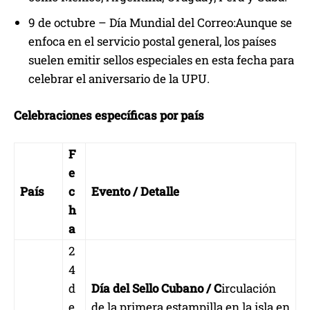
9 de octubre – Día Mundial del Correo:Aunque se
enfoca en el servicio postal general, los países
suelen emitir sellos especiales en esta fecha para
celebrar el aniversario de la UPU.
Celebraciones específicas por país
F
e
País
c
Evento / Detalle
h
a
2
4
d
Día del Sello Cubano / C
irculación
e
de la primera estampilla en la isla en