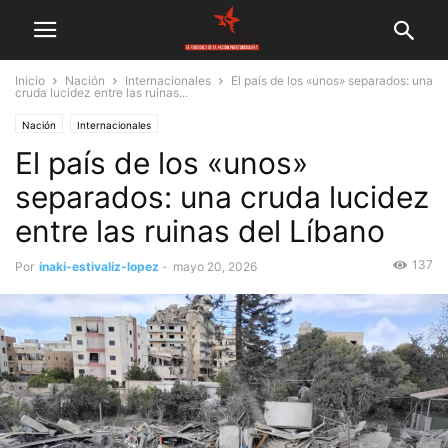
Inicio
Nación
Internacionales
El país de los «unos» separados: una
cruda lucidez entre las ruinas...
Nación
Internacionales
El país de los «unos»
separados: una cruda lucidez
entre las ruinas del Líbano
137
Por
inaki-estivaliz-lopez
-
mayo 20, 2026