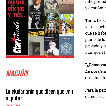
interpretad
y económico
Tanto Leo 
va resquebr
que se habí
plano de la
privado y s
aún, que e
“¿Como vac
La flor de 
NACIÓN
director, “t
Para la pe
La ciudadanía que dicen que van
como cosa 
a quitar
NOTICIAS