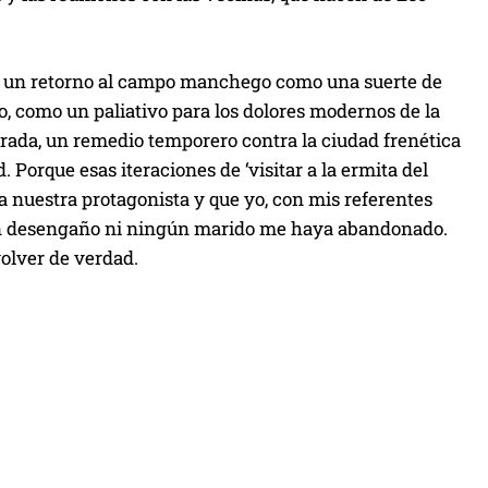
o
l
a un retorno al campo manchego como una suerte de
u
o, como un paliativo para los dolores modernos de la
m
parada, un remedio temporero contra la ciudad frenética
e
. Porque esas iteraciones de ‘visitar a la ermita del
n
d a nuestra protagonista y que yo, con mis referentes
.
 un desengaño ni ningún marido me haya abandonado.
volver de verdad.