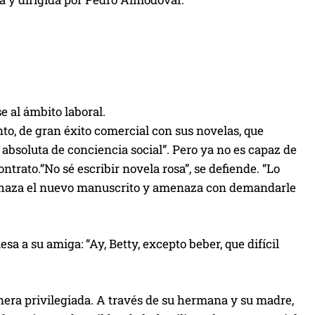
e
c
l
a
s
d
e al ámbito laboral.
e
o, de gran éxito comercial con sus novelas, que
f
a absoluta de conciencia social”. Pero ya no es capaz de
l
ntrato.“No sé escribir novela rosa”, se defiende. “Lo
e
rechaza el nuevo manuscrito y amenaza con demandarle
c
h
a
a a su amiga: “Ay, Betty, excepto beber, que difícil
a
r
r
anera privilegiada. A través de su hermana y su madre,
i