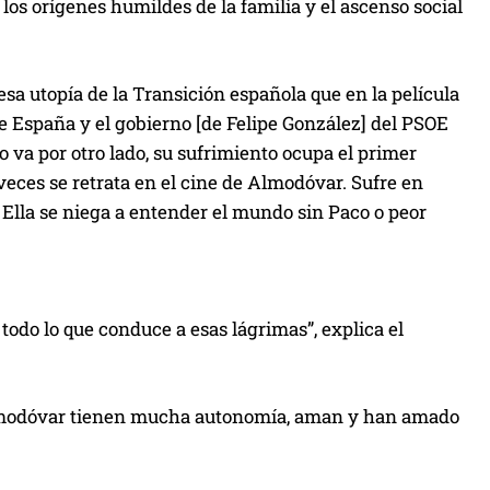
os orígenes humildes de la familia y el ascenso social
b
a
/
 utopía de la Transición española que en la película
a
tre España y el gobierno [de Felipe González] del PSOE
b
o va por otro lado, su sufrimiento ocupa el primer
a
 veces se retrata en el cine de Almodóvar. Sufre en
j
 Ella se niega a entender el mundo sin Paco o peor
o
p
a
r
 todo lo que conduce a esas lágrimas”, explica el
a
a
u
 Almodóvar tienen mucha autonomía, aman y han amado
m
e