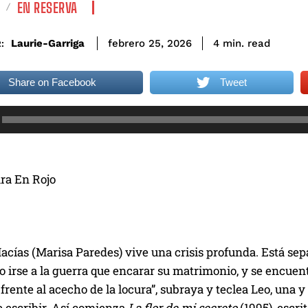
EN RESERVA
read
Laurie-Garriga
4
min.
febrero 25, 2026
:
Share on Facebook
Tweet
ara En Rojo
cías (Marisa Paredes) vive una crisis profunda. Está sep
o irse a la guerra que encarar su matrimonio, y se encuen
frente al acecho de la locura”, subraya y teclea Leo, una y 
 escribir. Así comienza
La flor de mi secreto
(1995), escr