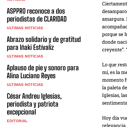
Ciertamente
ASPPRO reconoce a dos
desamparo 
periodistas de CLARIDAD
amargura. P
acompañada
ULTIMAS NOTICIAS
porque se h
Abrazo solidario y de gratitud
donde nacim
para Iñaki Estívaliz
creyente”. 
ULTIMAS NOTICIAS
Lo que rest
Aplauso de pie y sonoro para
mí, es la m
Alina Luciano Reyes
momento fue
ULTIMAS NOTICIAS
la paleta d
Iglesias, l
César Andreu Iglesias,
sentimenta
periodista y patriota
excepcional
Hoy día vu
EDITORIAL
relevancia 