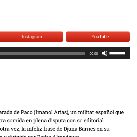
Instagram
YouTube
U
00:00
t
i
l
i
z
a
l
arada de Paco (Imanol Arias), un militar español que
a
tra sumida en plena disputa con su editorial.
s
otra vez, la infeliz frase de Djuna Barnes en su
t
ita y dirigida por Pedro Almodóvar.