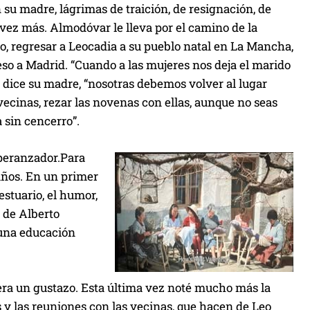
n su madre, lágrimas de traición, de resignación, de
n
vez más. Almodóvar le lleva por el camino de la
t
o, regresar a Leocadia a su pueblo natal en La Mancha,
a
o a Madrid. “Cuando a las mujeres nos deja el marido
r
le dice su madre, “nosotras debemos volver al lugar
o
 vecinas, rezar las novenas con ellas, aunque no seas
d
 sin cencerro”.
i
s
speranzador.Para
m
 años. En un primer
i
stuario, el humor,
n
s de Alberto
u
n una educación
i
r
e
ra un gustazo. Esta última vez noté mucho más la
l
s y las reuniones con las vecinas, que hacen de Leo
v