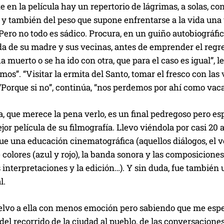
 en la película hay un repertorio de lágrimas, a solas, co
y también del peso que supone enfrentarse a la vida una 
ero no todo es sádico. Procura, en un guiño autobiográfic
 de su madre y sus vecinas, antes de emprender el regres
a muerto o se ha ido con otra, que para el caso es igual”, 
os”. “Visitar la ermita del Santo, tomar el fresco con las
“Porque si no”, continúa, “nos perdemos por ahí como vaca
a, que merece la pena verlo, es un final pedregoso pero e
ejor película de su filmografía. Llevo viéndola por casi 20
 una educación cinematográfica (aquellos diálogos, el ve
e colores (azul y rojo), la banda sonora y las composicione
as interpretaciones y la edición…). Y sin duda, fue tambié
l.
elvo a ella con menos emoción pero sabiendo que me espe
del recorrido de la ciudad al pueblo, de las conversacione