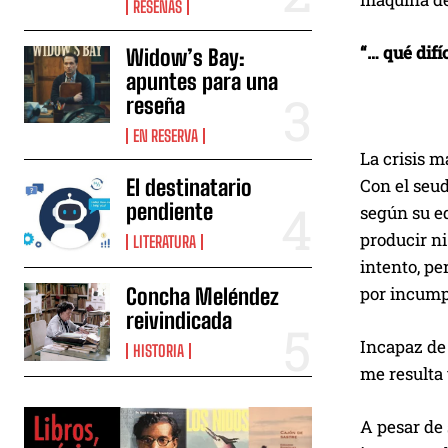
RESEÑAS
d
e
“… qué difí
Widow’s Bay:
a
apuntes para una
u
reseña
d
EN RESERVA
i
La crisis m
o
Con el seu
El destinatario
pendiente
según su ed
producir ni
LITERATURA
intento, p
por incump
Concha Meléndez
reivindicada
Incapaz de 
HISTORIA
me resulta 
A pesar de 