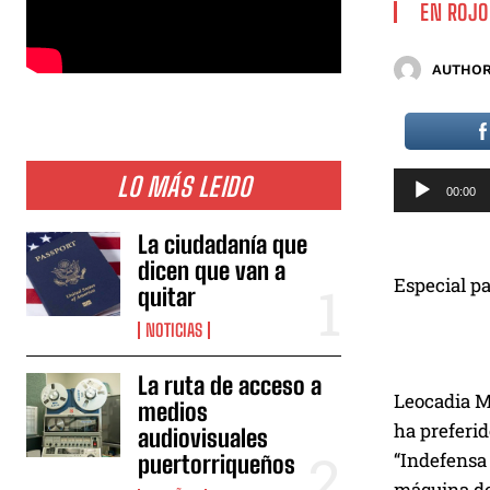
EN ROJO
AUTHOR
R
LO MÁS LEIDO
00:00
e
p
La ciudadanía que
dicen que van a
r
Especial p
quitar
o
d
NOTICIAS
u
La ruta de acceso a
c
Leocadia Ma
medios
t
ha preferid
audiovisuales
o
“Indefensa 
puertorriqueños
r
máquina de