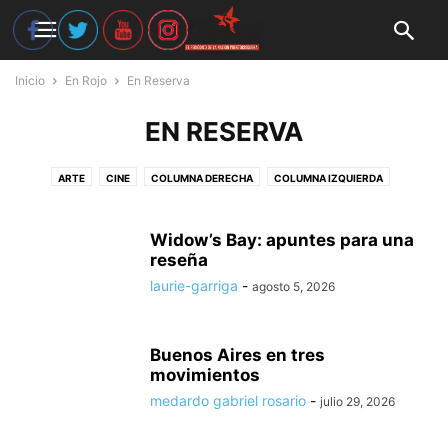
Inicio
En Rojo
En Reserva
EN RESERVA
ARTE
CINE
COLUMNA DERECHA
COLUMNA IZQUIERDA
CRUCIGRAMA
EN RESERVA
HISTORIA
LIBROS
LITERATURA
MÚSICA
NOTAS CULTURALES
POESÍA
PORTADA
RESEÑAS
Widow’s Bay: apuntes para una
SERÁ OTRA COSA
reseña
TEATRO
TOPOGRAFIA
laurie-garriga
-
agosto 5, 2026
Buenos Aires en tres
movimientos
medardo gabriel rosario
-
julio 29, 2026