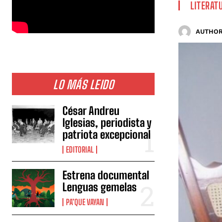
LITERAT
AUTHOR
LO MÁS LEIDO
César Andreu
Iglesias, periodista y
patriota excepcional
EDITORIAL
Estrena documental
Lenguas gemelas
PA’QUE VAYAN