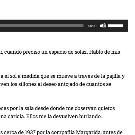
U
00:00
t
i
l
r, cuando preciso un espacio de solaz. Hablo de mis
i
z
a
el sol a medida que se mueve a través de la pajilla y
l
en los sillones al deseo antojado de cuantos se
a
s
t
veces por la sala desde donde me observan quietos
e
na caricia. Ellos me la devuelven burlando.
c
l
os cerca de 1937 por la compañía Margarida, antes de