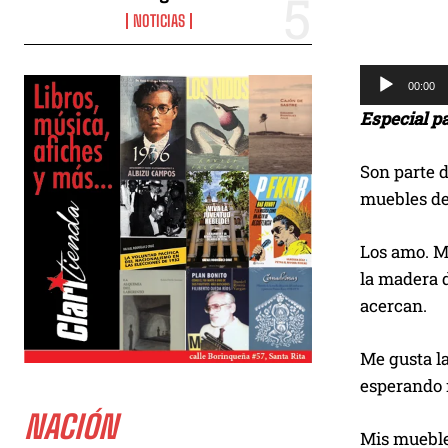
NOTICIAS
R
00:00
e
Especial p
p
r
Son parte d
o
muebles de 
d
u
Los amo. Me
c
la madera d
t
acercan.
o
r
Me gusta la
d
esperando m
e
NACIÓN
a
Mis muebles