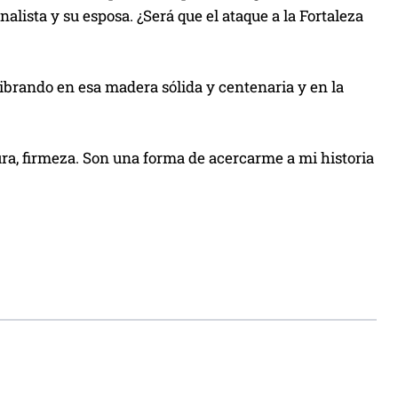
a
lista y su esposa. ¿Será que el ataque a la Fortaleza
s
d
e
vibrando en esa madera sólida y centenaria y en la
f
l
e
ra, firmeza. Son una forma de acercarme a mi historia
c
h
a
a
r
r
i
b
a
/