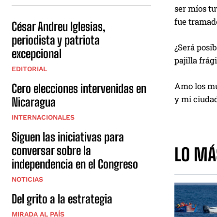
u
ser míos tu
d
fue tramado
César Andreu Iglesias,
i
periodista y patriota
o
¿Será posib
excepcional
pajilla frági
EDITORIAL
Amo los mue
Cero elecciones intervenidas en
y mi ciudad
Nicaragua
INTERNACIONALES
Siguen las iniciativas para
conversar sobre la
LO MÁ
independencia en el Congreso
NOTICIAS
Del grito a la estrategia
MIRADA AL PAÍS