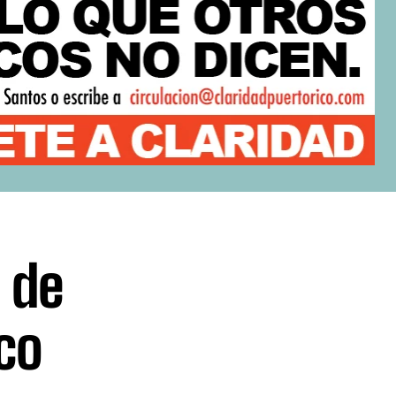
 de
co