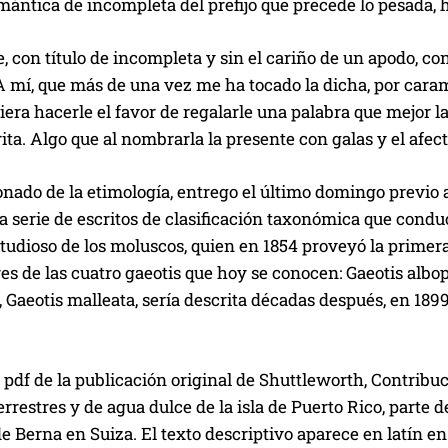
mántica de incompleta del prefijo
que precede lo
pesada, 
e, con título de incompleta y sin el cariño de un apodo, 
A mí, que más de una vez me ha tocado la dicha, por cara
iera hacerle el favor de regalarle una palabra que mejor la
ta. Algo que al nombrarla la presente con galas y el afec
ionado
de la etimología, entrego el último domingo previo a
 serie de escritos de clasificación taxonómica que conduc
studioso de los moluscos, quien en 1854 proveyó la primer
res de las cuatro
gaeotis
que hoy se conocen:
Gaeotis albo
,
Gaeotis malleata
, sería descrita décadas después, en 18
pdf de la publicación original de Shuttleworth,
Contribuc
rrestres y de agua dulce de la isla de Puerto Rico
, parte 
e Berna en Suiza. El texto descriptivo aparece en latín e