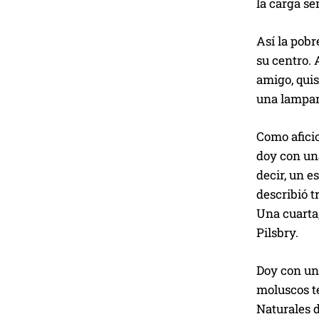
la carga se
Así la pobr
su centro. 
amigo, quis
una lampari
Como
afic
doy con una
decir, un e
describió t
Una cuarta
Pilsbry.
Doy con un 
moluscos te
Naturales d