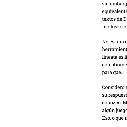
sin embarg
equivalente
textos de D
mollusks o
No es una 
herramienta
lineata
es l
con
otium
e
para
gae
.
Considero e
su respuest
conozco. Me
algún juego
Eso, o que 