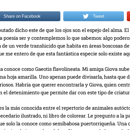
Share on Facebook
Tweet
putado dicho este de que
los ojos son el espejo del alma
. E
a poesía ser y contemplemos lo que sabemos: algo poderos
 de un verde translúcido que habita en áreas boscosas de 
ue me entero de que esta fantástica especie solo existe aqu
 la conoce como
Gaeotis flavolineata
. Mi amiga Giova sube 
una hoja amarilla. Uno apenas puede divisarla, hasta que
uriosos. Habría que querer encontrarla y Giova, quien centr
 el detenimiento que permite dar con este tipo de criatur
es la más conocida entre el repertorio de animales autóct
ecedario ilustrado, ni libro de colorear. Le pregunto a l
ue solo la conoce como semibabosa puertorriqueña. Una cl