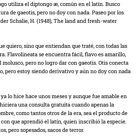
ogo utiliza el diptongo
æ
, común en el latín. Busco
tura de
gaeotis
, pero no doy con nada. Paseo por los
 der Schalie, H. (1948),
The land and fresh-water
ue quiero, sino que entiendan que traté, con todas las
ra.
Flavolineata
se encuentra fácil,
flavo
es amarillo,
el molusco, pero no logro dar con
gaeotis
.
Otis
conecta
io, pero estoy siendo derivativo y aún no doy con nada
ro ya lo hice hace unos meses y aunque fue amable en
 hiciera una consulta gratuita cuando apenas la
mbre, como tantos otros de la era, sea el producto de
con que aprendió el latín, quien inscribió la especie.
s, pero sopesados, sacos de terror.