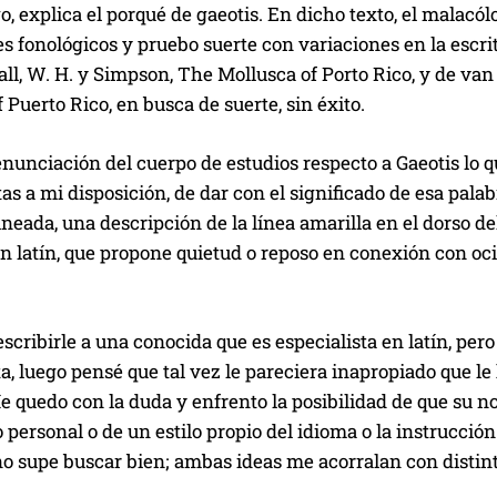
o, explica el porqué de
gaeotis
. En dicho texto, el malacól
s fonológicos y pruebo suerte con variaciones en la escri
all, W. H. y Simpson,
The Mollusca of Porto Rico
, y de van
f Puerto Rico
, en busca de suerte, sin éxito.
enunciación del cuerpo de estudios respecto a
Gaeotis
lo q
s a mi disposición, de dar con el significado de esa palab
ineada, una descripción de la línea amarilla en el dorso d
n latín, que propone quietud o reposo en conexión con oc
scribirle a una conocida que es especialista en latín, pe
a, luego pensé que tal vez le pareciera inapropiado que le
 quedo con la duda y enfrento la posibilidad de que su no
 personal o de un estilo propio del idioma o la instrucción 
no supe buscar bien; ambas ideas me acorralan con distinto