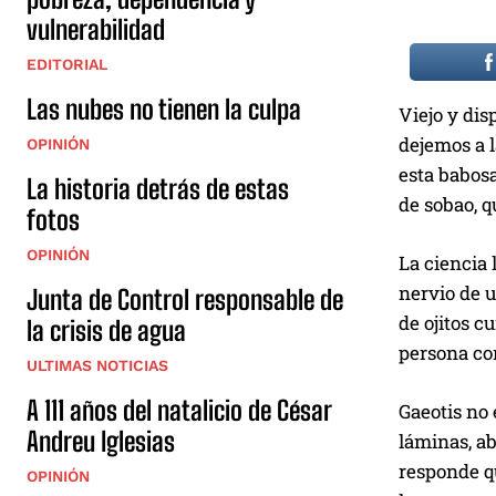
vulnerabilidad
EDITORIAL
Las nubes no tienen la culpa
Viejo y dis
dejemos a l
OPINIÓN
esta babosa
La historia detrás de estas
de sobao, q
fotos
OPINIÓN
La ciencia
nervio de 
Junta de Control responsable de
de ojitos c
la crisis de agua
persona con
ULTIMAS NOTICIAS
A 111 años del natalicio de César
Gaeotis
no 
Andreu Iglesias
láminas, ab
responde q
OPINIÓN