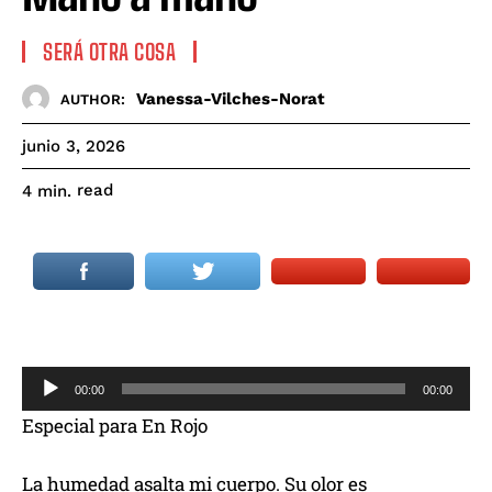
SERÁ OTRA COSA
Vanessa-Vilches-Norat
AUTHOR:
junio 3, 2026
read
4
min.
R
00:00
00:00
e
Especial para En Rojo
p
r
La humedad asalta mi cuerpo. Su olor es