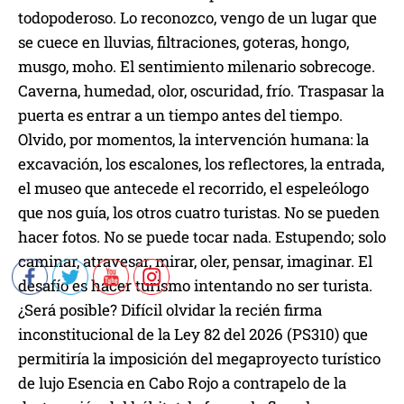
o
todopoderoso. Lo reconozco, vengo de un lugar que
d
se cuece en lluvias, filtraciones, goteras, hongo,
u
musgo, moho. El sentimiento milenario sobrecoge.
c
Caverna, humedad, olor, oscuridad, frío. Traspasar la
t
puerta es entrar a un tiempo antes del tiempo.
o
Olvido, por momentos, la intervención humana: la
r
excavación, los escalones, los reflectores, la entrada,
d
el museo que antecede el recorrido, el espeleólogo
e
que nos guía, los otros cuatro turistas. No se pueden
a
hacer fotos. No se puede tocar nada. Estupendo; solo
u
caminar, atravesar, mirar, oler, pensar, imaginar. El
d
desafío es hacer turismo intentando no ser turista.
i
¿Será posible? Difícil olvidar la recién firma
o
inconstitucional de la Ley 82 del 2026 (PS310) que
permitiría la imposición del megaproyecto turístico
de lujo Esencia en Cabo Rojo a contrapelo de la