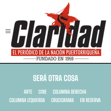
SERÁ OTRA COSA
ARTE
CINE
COLUMNA DERECHA
COLUMNA IZQUIERDA
CRUCIGRAMA
EN RESERVA