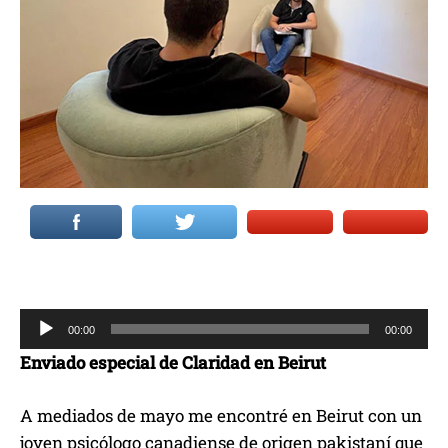
R
00:00
00:00
e
Enviado especial de Claridad en Beirut
p
r
A mediados de mayo me encontré en Beirut con un
o
joven psicólogo canadiense de origen pakistaní que