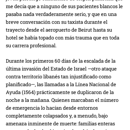
d
me decía que a ninguno de sus pacientes blancos le
u
pasaba nada verdaderamente serio, y que en una
c
breve conversación con su taxista durante el
t
trayecto desde el aeropuerto de Beirut hasta su
o
hotel se había topado con más trauma que en toda
r
su carrera profesional.
d
e
Durante los primeros 60 días de la escalada de la
a
última invasión del Estado de Israel —otro ataque
u
contra territorio libanés tan injustificado como
d
planificado—, las llamadas a la Línea Nacional de
i
Ayuda (1564) prácticamente se duplicaron de la
o
noche a la mañana. Quienes marcaban el número
de emergencia lo hacían desde entornos
completamente colapsados y, a menudo, bajo
amenaza inminente de muerte: familias enteras