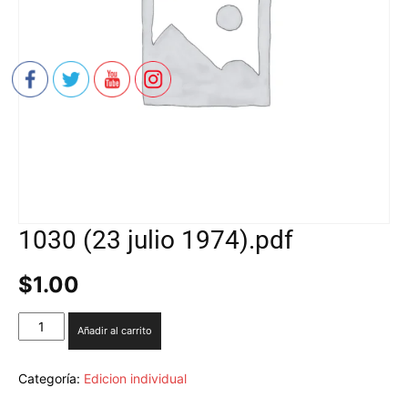
1030 (23 julio 1974).pdf
$
1.00
1030
Añadir al carrito
(23
julio
1974).pdf
Categoría:
Edicion individual
cantidad